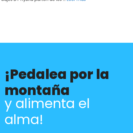
¡Pedalea por la
montaña
y alimenta el
alma!