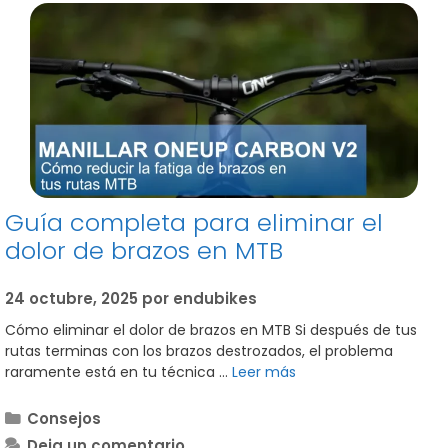
Guía completa para eliminar el
dolor de brazos en MTB
24 octubre, 2025
por
endubikes
Cómo eliminar el dolor de brazos en MTB Si después de tus
rutas terminas con los brazos destrozados, el problema
raramente está en tu técnica …
Leer más
Categorías
Consejos
Deja un comentario