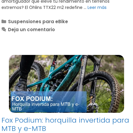
amortiguador que eleve tu rendimiento en terrenos
extremos? El Öhlins TTX22 m2 redefine …
Leer más
Categorías
Suspensiones para eBike
Deja un comentario
Fox Podium: horquilla invertida para
MTB y e-MTB