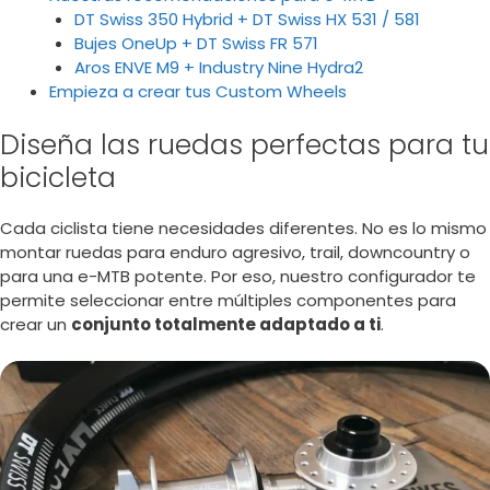
DT Swiss 350 Hybrid + DT Swiss HX 531 / 581
Bujes OneUp + DT Swiss FR 571
Aros ENVE M9 + Industry Nine Hydra2
Empieza a crear tus Custom Wheels
Diseña las ruedas perfectas para tu
bicicleta
Cada ciclista tiene necesidades diferentes. No es lo mismo
montar ruedas para enduro agresivo, trail, downcountry o
para una e-MTB potente. Por eso, nuestro configurador te
permite seleccionar entre múltiples componentes para
crear un
conjunto totalmente adaptado a ti
.