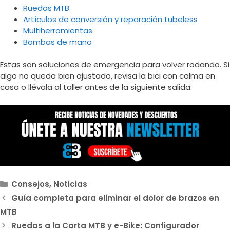
Ruedas MTB
Artículos de conversión y reparación tubeless
Multiherramientas
Bombas de mano
Estas son soluciones de emergencia para volver rodando. Si
algo no queda bien ajustado, revisa la bici con calma en
casa o llévala al taller antes de la siguiente salida.
Categorías
Consejos
,
Noticias
Guía completa para eliminar el dolor de brazos en
MTB
Ruedas a la Carta MTB y e-Bike: Configurador