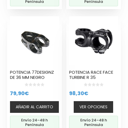
Península
Península
Este
producto
tiene
múltiples
variantes.
Las
opciones
se
pueden
POTENCIA 77DESIGNZ
POTENCIA RACE FACE
elegir
DE 36 MM NEGRO
TURBINE R 35
en
la
0
0
79,90
€
98,30
€
página
d
d
e
e
de
5
5
producto
AÑADIR AL CARRITO
VER OPCIONES
Envío 24–48 h
Envío 24–48 h
Península
Península