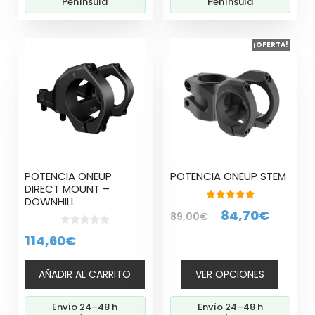
Península
Península
Este
¡OFERTA!
producto
tiene
múltiples
variantes.
Las
opciones
se
pueden
POTENCIA ONEUP
POTENCIA ONEUP STEM
elegir
DIRECT MOUNT –
en
DOWNHILL
5.00
El
El
84,70
€
la
89,00
€
de 5
página
precio
precio
0
114,60
€
d
de
original
actual
e
5
producto
era:
es:
AÑADIR AL CARRITO
VER OPCIONES
89,00€.
84,70€
Envío 24–48 h
Envío 24–48 h