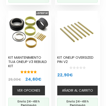
Este
¡OFERTA!
producto
tiene
múltiples
variantes.
Las
opciones
se
pueden
KIT MANTENIMIENTO
KIT ONEUP OVERSIZED
elegir
TIJA ONEUP V3 REBUILD
PIN V2
en
KIT
la
0
22,90
€
página
d
5.00
El
El
24,60
€
e
29,00
€
de 5
de
5
precio
precio
producto
VER OPCIONES
AÑADIR AL CARRITO
original
actual
era:
es:
Envío 24–48 h
Envío 24–48 h
29,00€.
24,60€.
Península
Península