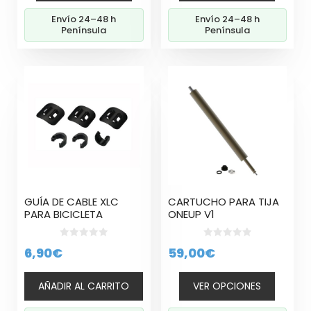
era:
es:
Envío 24–48 h
Envío 24–48 h
39,90€.
36,60€.
Península
Península
Este
producto
tiene
múltiples
variantes.
Las
opciones
se
pueden
GUÍA DE CABLE XLC
CARTUCHO PARA TIJA
elegir
PARA BICICLETA
ONEUP V1
en
la
0
0
6,90
€
59,00
€
página
d
d
e
e
de
5
5
producto
AÑADIR AL CARRITO
VER OPCIONES