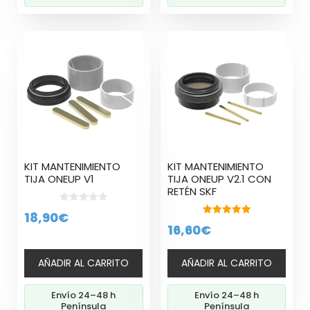
KIT MANTENIMIENTO
KIT MANTENIMIENTO
TIJA ONEUP V1
TIJA ONEUP V2.1 CON
RETÉN SKF
0
18,90
€
d
5.00
16,60
€
e
de 5
5
AÑADIR AL CARRITO
AÑADIR AL CARRITO
Envío 24–48 h
Envío 24–48 h
Península
Península