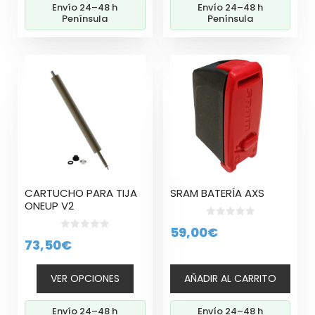
Envío 24–48 h
Envío 24–48 h
Península
Península
Este
producto
tiene
múltiples
variantes.
Las
opciones
se
pueden
CARTUCHO PARA TIJA
SRAM BATERÍA AXS
elegir
ONEUP V2
en
0
59,00
€
la
d
0
73,50
€
e
página
d
5
e
de
5
producto
VER OPCIONES
AÑADIR AL CARRITO
Envío 24–48 h
Envío 24–48 h