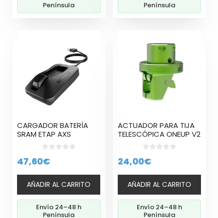
Península
Península
CARGADOR BATERÍA
ACTUADOR PARA TIJA
SRAM ETAP AXS
TELESCÓPICA ONEUP V2
0
0
47,60
€
24,00
€
d
d
e
e
5
5
AÑADIR AL CARRITO
AÑADIR AL CARRITO
Envío 24–48 h
Envío 24–48 h
Península
Península