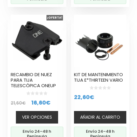
Este
¡OFERTA!
producto
tiene
múltiples
variantes.
Las
opciones
se
pueden
RECAMBIO DE NUEZ
KIT DE MANTENIMIENTO
elegir
PARA TIJA
TIJA E*THIRTEEN VARIO
en
TELESCÓPICA ONEUP
la
0
22,60
€
página
d
0
El
El
16,60
€
e
21,60
€
d
de
5
e
precio
precio
5
producto
VER OPCIONES
AÑADIR AL CARRITO
original
actual
era:
es:
Envío 24–48 h
Envío 24–48 h
21,60€.
16,60€.
Península
Península