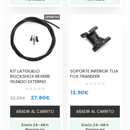
¡OFERTA!
KIT LATIGUILLO
SOPORTE INFERIOR TIJA
ROCKSHOX REVERB
FOX TRANSFER
GUIADO EXTERNO
0
12,90
€
d
0
El
El
27,60
€
e
32,20
€
d
5
e
precio
precio
5
AÑADIR AL CARRITO
AÑADIR AL CARRITO
original
actual
era:
es:
Envío 24–48 h
Envío 24–48 h
32,20€.
27,60€.
Península
Península