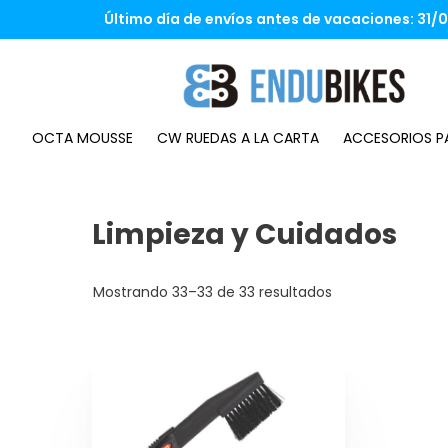
Saltar
Último día de envíos antes de vacaciones: 31/07
al
contenido
OCTA MOUSSE
CW RUEDAS A LA CARTA
ACCESORIOS PA
Limpieza y Cuidados
Mostrando 33–33 de 33 resultados