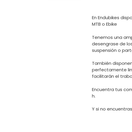
En Endubikes disp
MTB o Ebike
Tenemos una ampli
desengrase de los
suspensión o part
También disponemo
perfectamente lim
facilitarán el tr
Encuentra tus co
h.
Y si no encuentra