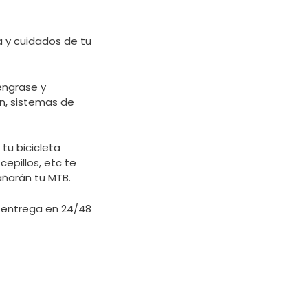
a y cuidados de tu
engrase y
n, sistemas de
tu bicicleta
epillos, etc te
añarán tu MTB.
 entrega en 24/48