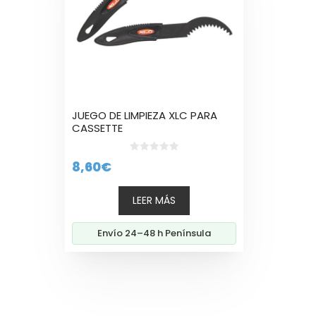
JUEGO DE LIMPIEZA XLC PARA
CASSETTE
0
8,60
€
d
e
5
LEER MÁS
Envío 24–48 h Península