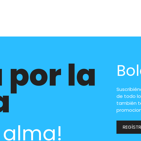
 por la
Bol
a
Suscribié
de todo lo
también t
promocion
l alma!
REGÍST