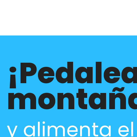
¡Pedalea
montañ
y alimenta e