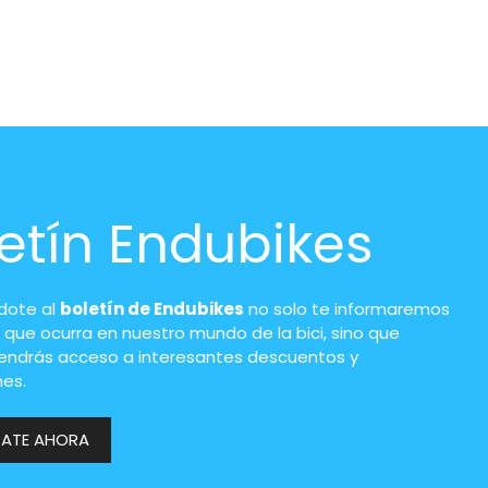
etín Endubikes
ndote al
boletín de Endubikes
no solo te informaremos
 que ocurra en nuestro mundo de la bici, sino que
endrás acceso a interesantes descuentos y
es.
RATE AHORA