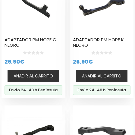
ADAPTADOR PM HOPE C
ADAPTADOR PM HOPE K
NEGRO
NEGRO
0
0
26,90
€
26,90
€
d
d
e
e
5
5
AÑADIR AL CARRITO
AÑADIR AL CARRITO
Envío 24–48 h Península
Envío 24–48 h Península