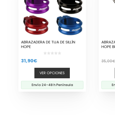
Las
Las
opciones
opcion
se
se
pueden
puede
elegir
elegir
en
en
la
la
ABRAZADERA DE TIJA DE SILLÍN
ABRAZAD
página
página
HOPE
HOPE B
de
de
producto
produc
0
31,90
€
35,00
d
e
5
VER OPCIONES
Envío 24–48 h Península
E