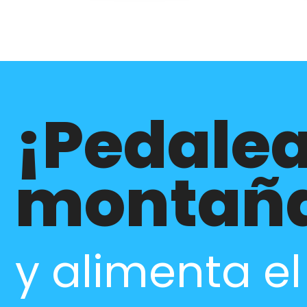
¡Pedalea
montañ
y alimenta e