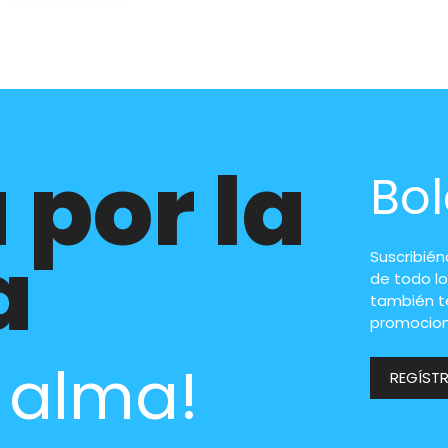
 por la
Bol
a
Suscribié
de todo lo
también t
promocion
l alma!
REGÍST