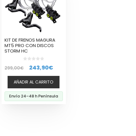
KIT DE FRENOS MAGURA
MT5 PRO CON DISCOS
STORM HC
0
El
El
243,90
€
299,00
€
d
e
precio
precio
5
AÑADIR AL CARRITO
original
actual
era:
es:
Envío 24–48 h Península
299,00€.
243,90€.