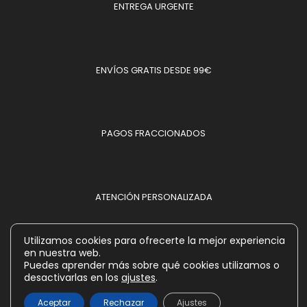
ENTREGA URGENTE
ENVÍOS GRATIS DESDE 99€
PAGOS FRACCIONADOS
ATENCIÓN PERSONALIZADA
Utilizamos cookies para ofrecerte la mejor experiencia
en nuestra web.
MÉTODOS DE PAGO ACEPTADOS
Puedes aprender más sobre qué cookies utilizamos o
desactivarlas en los
ajustes
.
Aceptar
Rechazar
Ajustes