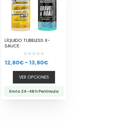
variantes.
Las
opciones
se
pueden
elegir
LÍQUIDO TUBELESS X-
en
SAUCE
la
página
0
Rango
12,60
€
-
13,60
€
d
de
e
de
producto
5
VER OPCIONES
precios:
desde
Envío 24–48 h Península
12,60€
hasta
13,60€