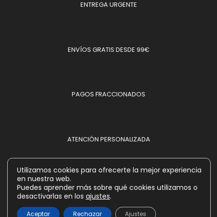
ENTREGA URGENTE
ENVÍOS GRATIS DESDE 99€
PAGOS FRACCIONADOS
ATENCIÓN PERSONALIZADA
Utilizamos cookies para ofrecerte la mejor experiencia
en nuestra web.
MÉTODOS DE PAGO ACEPTADOS
Puedes aprender más sobre qué cookies utilizamos o
desactivarlas en los
ajustes
.
Aceptar
Rechazar
Ajustes