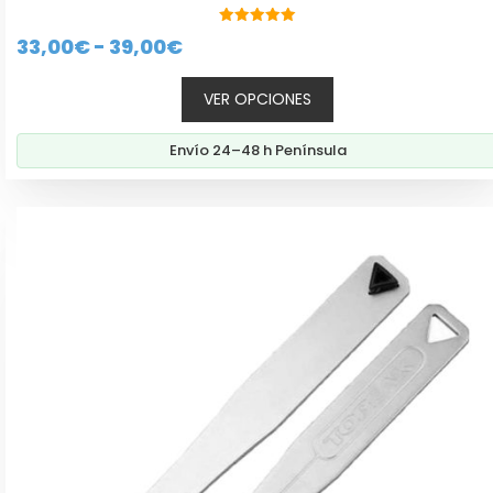
5.00
Rango
33,00
€
-
39,00
€
de 5
de
VER OPCIONES
precios:
desde
Envío 24–48 h Península
33,00€
hasta
39,00€