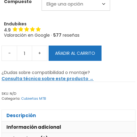
Compuesto
Endubikes
4.9
Valoración en Google ·
577
reseñas
-
+
AÑADIR AL CARRITO
Maxxis
High
Roller
¿Dudas sobre compatibilidad o montaje?
II
Consulta técnica sobre este producto →
-
Cubierta
SKU:
N/D
MTB
Categoría:
Cubiertas MTB
cantidad
Descripción
Información adicional