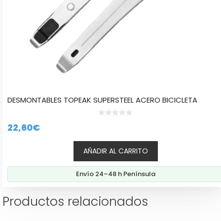
DESMONTABLES TOPEAK SUPERSTEEL ACERO BICICLETA
0
22,60
€
d
e
5
AÑADIR AL CARRITO
Envío 24–48 h Península
Productos relacionados