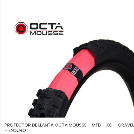
tiene
múltiples
variantes.
Las
opciones
se
pueden
elegir
en
la
página
de
producto
PROTECTOR DE LLANTA OCTA MOUSSE – MTB – XC – GRAVEL
– ENDURO