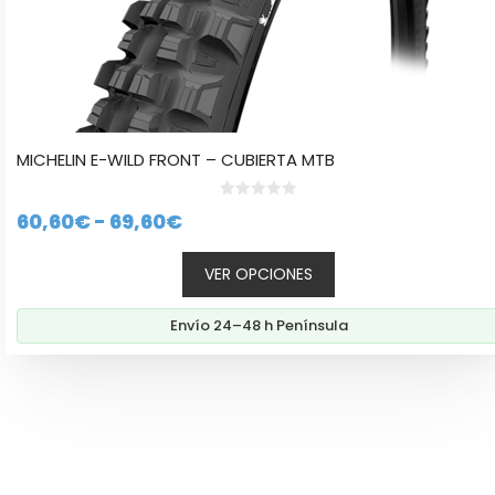
en
la
página
de
producto
MICHELIN E-WILD FRONT – CUBIERTA MTB
0
Rango
60,60
€
-
69,60
€
d
e
de
5
VER OPCIONES
precios:
desde
Envío 24–48 h Península
60,60€
hasta
69,60€