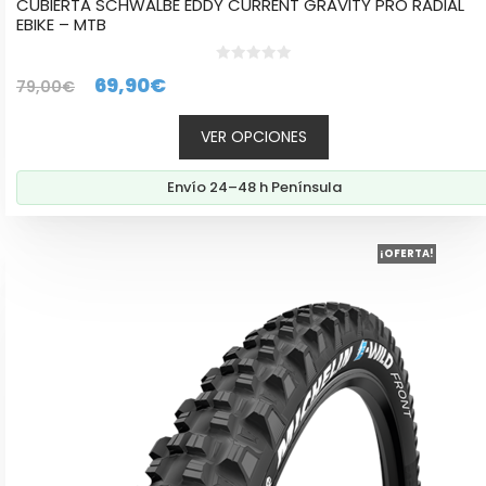
CUBIERTA SCHWALBE EDDY CURRENT GRAVITY PRO RADIAL
EBIKE – MTB
0
El
El
69,90
€
79,00
€
d
e
precio
precio
5
VER OPCIONES
original
actual
era:
es:
Envío 24–48 h Península
79,00€.
69,90€.
Este
¡OFERTA!
producto
tiene
múltiples
variantes.
Las
opciones
se
pueden
elegir