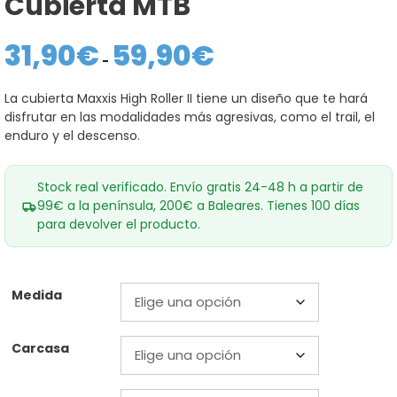
Cubierta MTB
31,90
€
59,90
€
Rango
de
-
precios:
desde
La cubierta Maxxis High Roller II tiene un diseño que te hará
31,90€
disfrutar en las modalidades más agresivas, como el trail, el
hasta
59,90€
enduro y el descenso.
Stock real verificado. Envío gratis 24-48 h a partir de
99€ a la península, 200€ a Baleares. Tienes 100 días
para devolver el producto.
Medida
Carcasa