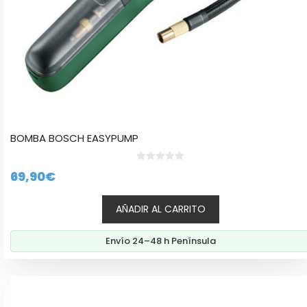
BOMBA BOSCH EASYPUMP
0
69,90
€
d
e
5
AÑADIR AL CARRITO
Envío 24–48 h Península
Este
producto