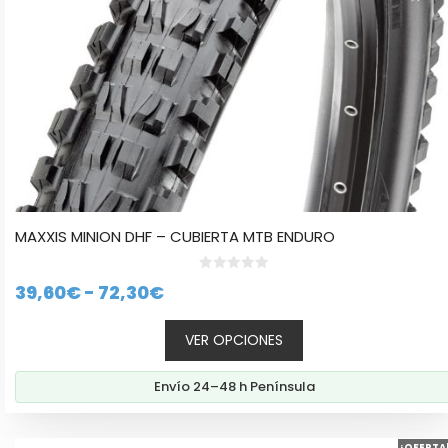
en
la
página
de
producto
MAXXIS MINION DHF – CUBIERTA MTB ENDURO
0
Rango
39,60
€
-
72,30
€
d
e
de
5
VER OPCIONES
precios:
desde
Envío 24–48 h Península
39,60€
hasta
Este
¡OFERTA