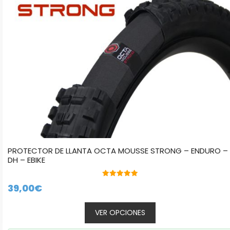
pueden
elegir
en
la
página
de
producto
PROTECTOR DE LLANTA OCTA MOUSSE STRONG – ENDURO –
DH – EBIKE
5.00
39,00
€
de 5
VER OPCIONES