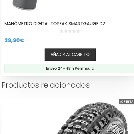
MANÓMETRO DIGITAL TOPEAK SMARTGAUGE D2
0
29,90
€
d
e
5
AÑADIR AL CARRITO
Envío 24–48 h Península
Productos relacionados
Este
¡OFERTA
producto
tiene
múltiples
variantes.