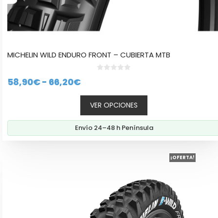
MICHELIN WILD ENDURO FRONT – CUBIERTA MTB
0
Rango
58,90
€
-
66,20
€
d
e
de
5
VER OPCIONES
precios:
desde
Envío 24–48 h Península
58,90€
hasta
Este
66,20€
¡OFERTA!
producto
tiene
múltiples
variantes.
Las