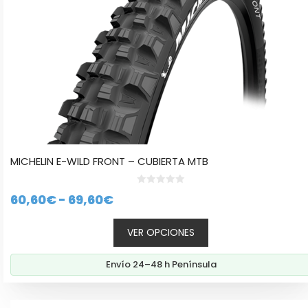
opciones
se
pueden
elegir
en
la
página
de
producto
MICHELIN E-WILD FRONT – CUBIERTA MTB
0
Rango
60,60
€
-
69,60
€
d
e
de
5
VER OPCIONES
precios:
desde
Envío 24–48 h Península
60,60€
hasta
Este