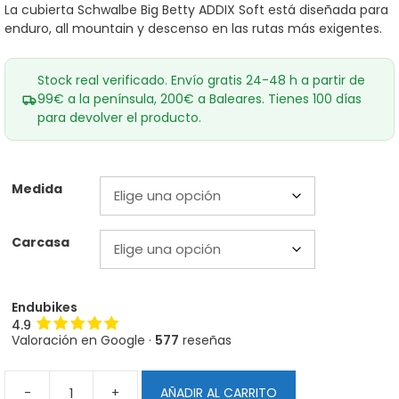
desde
La cubierta Schwalbe Big Betty ADDIX Soft está diseñada para
66,80€
enduro, all mountain y descenso en las rutas más exigentes.
hasta
69,90€
Stock real verificado. Envío gratis 24-48 h a partir de
99€ a la península, 200€ a Baleares. Tienes 100 días
para devolver el producto.
Medida
Carcasa
Endubikes
4.9
Valoración en Google ·
577
reseñas
-
+
AÑADIR AL CARRITO