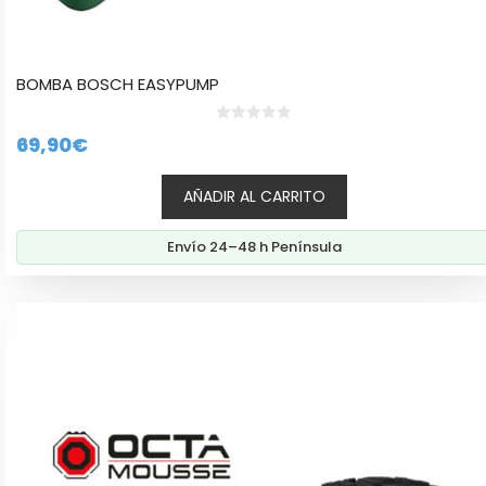
BOMBA BOSCH EASYPUMP
0
69,90
€
d
e
5
AÑADIR AL CARRITO
Envío 24–48 h Península
Este
producto
tiene
múltiples
variantes.
Las
opciones
se