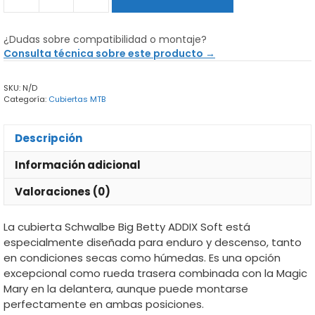
Schwalbe
Big
Betty
¿Dudas sobre compatibilidad o montaje?
Addix
Consulta técnica sobre este producto →
Soft
-
SKU:
N/D
Cubierta
Categoría:
Cubiertas MTB
MTB
cantidad
Descripción
Información adicional
Valoraciones (0)
La cubierta Schwalbe Big Betty ADDIX Soft está
especialmente diseñada para enduro y descenso, tanto
en condiciones secas como húmedas. Es una opción
excepcional como rueda trasera combinada con la Magic
Mary en la delantera, aunque puede montarse
perfectamente en ambas posiciones.