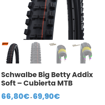
Schwalbe Big Betty Addix
Soft – Cubierta MTB
66,80
€
69,90
€
Rango
de
-
precios: