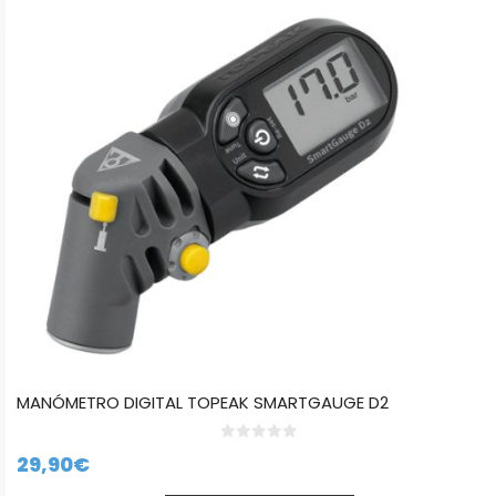
MANÓMETRO DIGITAL TOPEAK SMARTGAUGE D2
0
29,90
€
d
e
5