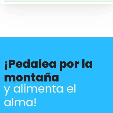
¡Pedalea por la
montaña
y alimenta el
alma!