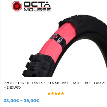
Las
opciones
se
pueden
elegir
en
la
página
de
producto
PROTECTOR DE LLANTA OCTA MOUSSE – MTB – XC – GRAVEL
– ENDURO
5.00
Rango
33,00
€
-
39,00
€
de 5
de