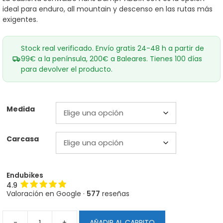
59,60€
ideal para enduro, all mountain y descenso en las rutas más
hasta
69,60€
exigentes.
Stock real verificado. Envío gratis 24-48 h a partir de
99€ a la península, 200€ a Baleares. Tienes 100 días
para devolver el producto.
Medida
Carcasa
Endubikes
4.9
Valoración en Google ·
577
reseñas
-
+
AÑADIR AL CARRITO