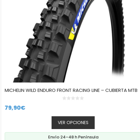
pueden
elegir
en
la
página
de
producto
MICHELIN WILD ENDURO FRONT RACING LINE – CUBIERTA MTB
0
79,90
€
d
e
5
VER OPCIONES
Envío 24–48 h Península