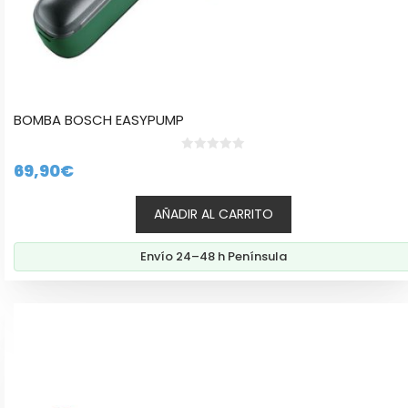
BOMBA BOSCH EASYPUMP
0
69,90
€
d
e
5
AÑADIR AL CARRITO
Envío 24–48 h Península
Este
producto
tiene
múltiples
variantes.