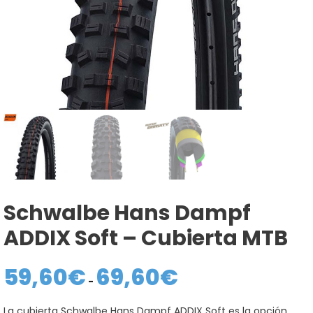
Schwalbe Hans Dampf
ADDIX Soft – Cubierta MTB
59,60
€
69,60
€
Rango
de
-
precios:
desde
La cubierta Schwalbe Hans Dampf ADDIX Soft es la opción