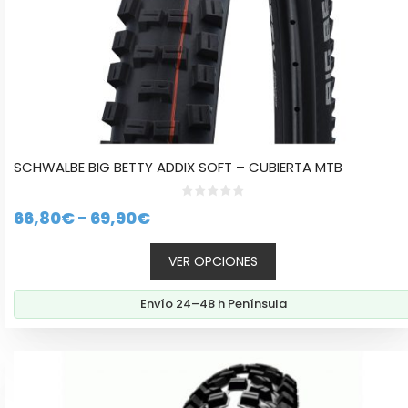
de
producto
SCHWALBE BIG BETTY ADDIX SOFT – CUBIERTA MTB
0
Rango
66,80
€
-
69,90
€
d
e
de
5
VER OPCIONES
precios:
desde
Envío 24–48 h Península
66,80€
hasta
69,90€