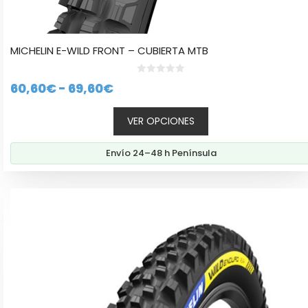
de
producto
MICHELIN E-WILD FRONT – CUBIERTA MTB
0
Rango
60,60
€
-
69,60
€
d
e
de
5
VER OPCIONES
precios:
desde
Envío 24–48 h Península
60,60€
hasta
Este
69,60€
producto
tiene
múltiples
variantes.
Las
opciones
se