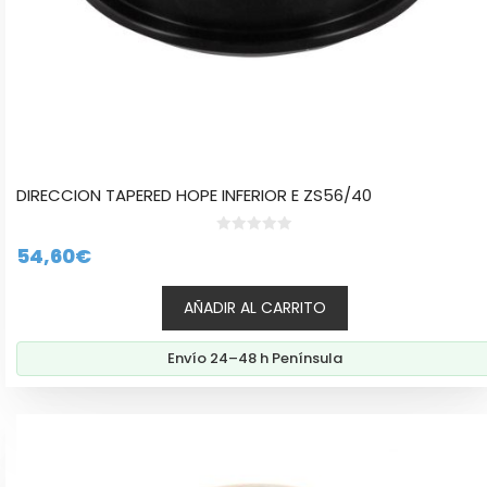
DIRECCION TAPERED HOPE INFERIOR E ZS56/40
0
54,60
€
d
e
5
AÑADIR AL CARRITO
Envío 24–48 h Península