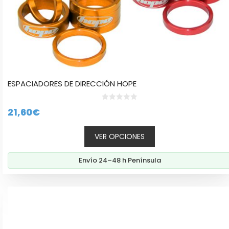
producto
ESPACIADORES DE DIRECCIÓN HOPE
0
21,60
€
d
e
5
VER OPCIONES
Envío 24–48 h Península