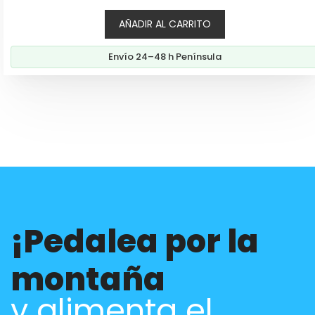
5
AÑADIR AL CARRITO
Envío 24–48 h Península
¡Pedalea por la
montaña
y alimenta el