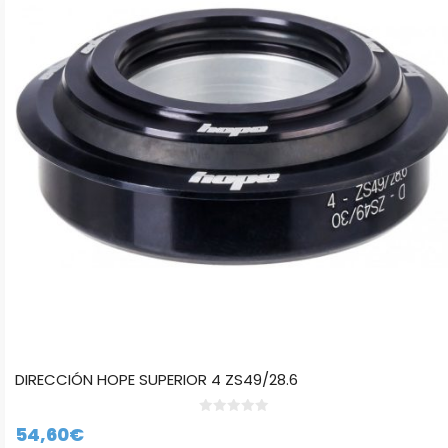
DIRECCIÓN HOPE SUPERIOR 4 ZS49/28.6
0
54,60
€
d
e