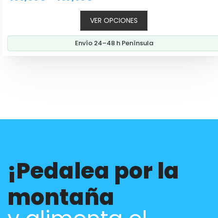
de
VER OPCIONES
precios:
desde
Envío 24–48 h Península
439,00€
hasta
467,90€
¡Pedalea por la
montaña