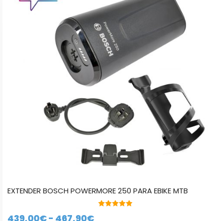
variantes.
Las
opciones
se
pueden
elegir
en
la
página
de
producto
EXTENDER BOSCH POWERMORE 250 PARA EBIKE MTB
5.00
Rango
439,00
€
-
467,90
€
de 5