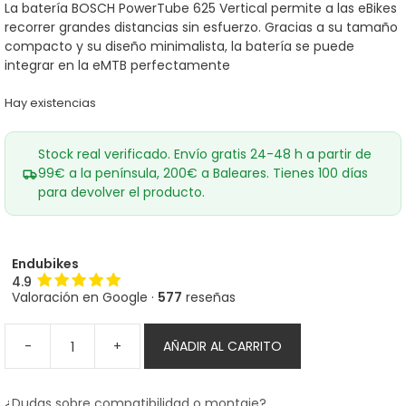
era:
es:
La batería BOSCH PowerTube 625 Vertical permite a las eBikes
960,00€.
799,60€.
recorrer grandes distancias sin esfuerzo. Gracias a su tamaño
compacto y su diseño minimalista, la batería se puede
integrar en la eMTB perfectamente
Hay existencias
Stock real verificado. Envío gratis 24-48 h a partir de
99€ a la península, 200€ a Baleares. Tienes 100 días
para devolver el producto.
Endubikes
4.9
Valoración en Google ·
577
reseñas
-
+
AÑADIR AL CARRITO
Batería
Bosch
PowerTube
¿Dudas sobre compatibilidad o montaje?