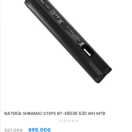
BATERÍA SHIMANO STEPS BT-E8036 630 WH MTB
0
El
El
699,00
€
927,00
€
d