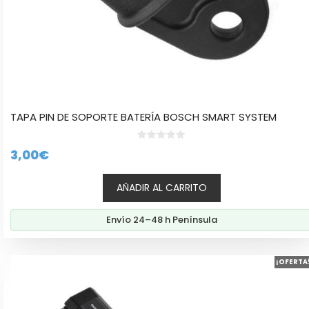
TAPA PIN DE SOPORTE BATERÍA BOSCH SMART SYSTEM
0
3,00
€
d
e
5
AÑADIR AL CARRITO
Envío 24–48 h Península
¡OFERTA