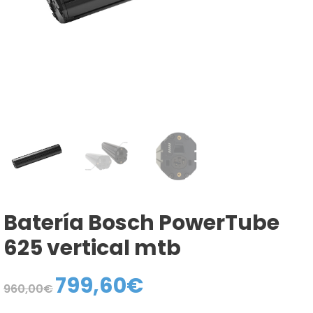
Batería Bosch PowerTube
625 vertical mtb
799,60
€
El
El
960,00
€
precio
precio
original
actual