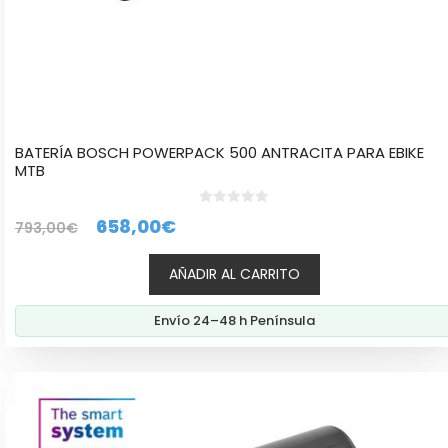
BATERÍA BOSCH POWERPACK 500 ANTRACITA PARA EBIKE
MTB
0
El
El
658,00
€
793,00
€
d
e
precio
precio
5
AÑADIR AL CARRITO
original
actual
era:
es:
Envío 24–48 h Península
793,00€.
658,00€.
Este
producto
tiene
múltiples