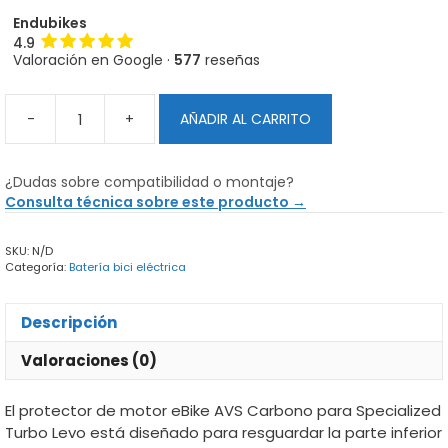
Endubikes
4.9
Valoración en Google ·
577
reseñas
-
+
AÑADIR AL CARRITO
Protector
de
motor
¿Dudas sobre compatibilidad o montaje?
eBike
Consulta técnica sobre este producto →
AVS
Carbono
SKU:
N/D
-
Categoría:
Batería bici eléctrica
Specialized
Turbo
Levo
Descripción
cantidad
Valoraciones (0)
El protector de motor eBike AVS Carbono para Specialized
Turbo Levo está diseñado para resguardar la parte inferior