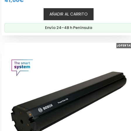
41,00
€
d
e
5
AÑADIR AL CARRITO
Envío 24–48 h Península
¡OFERTA