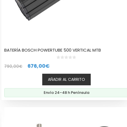
BATERÍA BOSCH POWERTUBE 500 VERTICAL MTB
0
El
El
676,00
€
790,00
€
d
e
precio
precio
5
AÑADIR AL CARRITO
original
actual
era:
es:
Envío 24–48 h Península
790,00€.
676,00€.