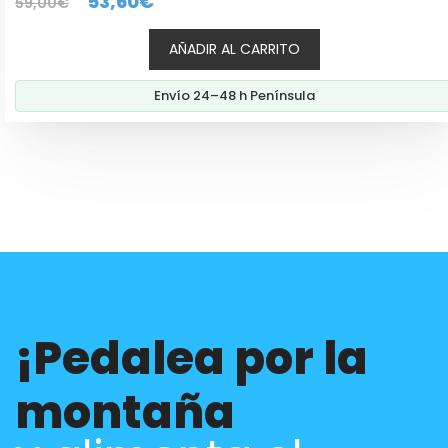
El
El
53,60
€
59,00
€
de 5
precio
precio
AÑADIR AL CARRITO
original
actual
era:
es:
Envío 24–48 h Península
59,00€.
53,60€.
¡Pedalea por la
montaña