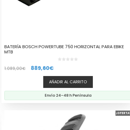
BATERÍA BOSCH POWERTUBE 750 HORIZONTAL PARA EBIKE
MTB
0
El
El
889,60
€
1.089,00
€
d
e
precio
precio
5
AÑADIR AL CARRITO
original
actual
era:
es:
Envío 24–48 h Península
1.089,00€.
889,60€.
¡OFERTA