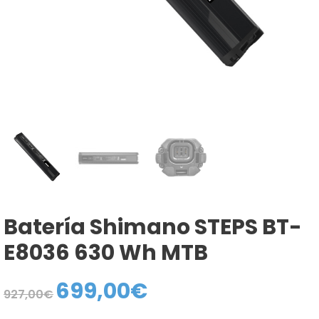
Batería Shimano STEPS BT-
E8036 630 Wh MTB
699,00
€
El
El
927,00
€
precio
precio
original
actual