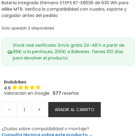
era:
es:
Batería integrada Shimano STEPS BT-E8036 de 630 Wh para
927,00€.
699,00€.
eBike MTB. Verifica la compatibilidad con cuadro, soporte y
cargador antes del pedido.
Solo quedan 2 disponibles
Stock real verificado. Envío gratis 24-48 h a partir de
99€ a la península, 200€ a Baleares. Tienes 100 días
para devolver el producto.
Endubikes
4.9
Valoración en Google ·
577
reseñas
-
+
AÑADIR AL CARRITO
Batería
Shimano
STEPS
¿Dudas sobre compatibilidad o montaje?
BT-
Consulta técnica sobre este producto →