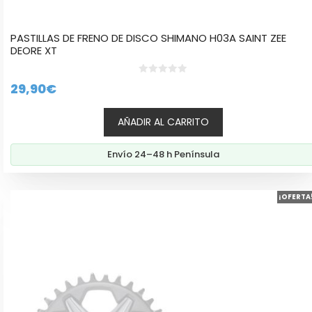
PASTILLAS DE FRENO DE DISCO SHIMANO H03A SAINT ZEE
DEORE XT
0
29,90
€
d
e
5
AÑADIR AL CARRITO
Envío 24–48 h Península
Este
¡OFERTA
producto
tiene
múltiples
variantes.
Las
opciones
se