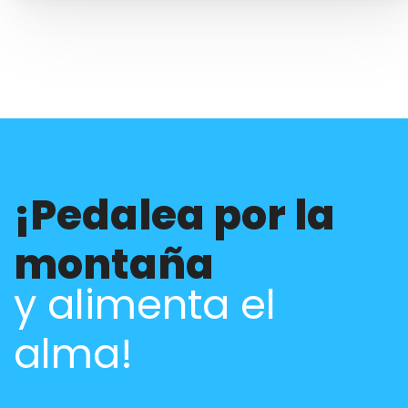
¡Pedalea por la
montaña
y alimenta el
alma!