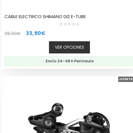
CABLE ELECTRICO SHIMANO DI2 E-TUBE
0
El
El
33,90
€
39,00
€
d
e
precio
precio
5
VER OPCIONES
original
actual
era:
es:
Envío 24–48 h Península
39,00€.
33,90€.
¡OFERTA