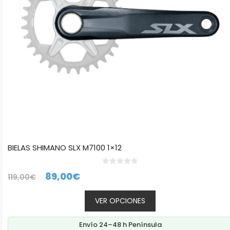
pueden
elegir
en
la
página
de
producto
BIELAS SHIMANO SLX M7100 1×12
0
El
El
89,00
€
119,00
€
d
e
precio
precio
5
VER OPCIONES
original
actual
era:
es:
Envío 24–48 h Península