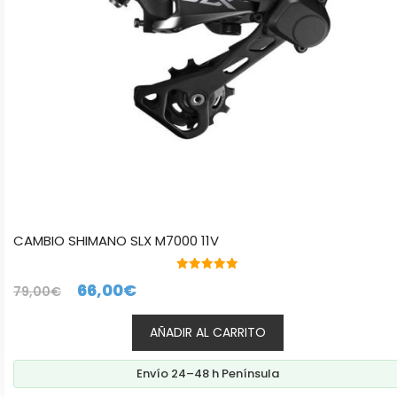
CAMBIO SHIMANO SLX M7000 11V
5.00
El
El
66,00
€
79,00
€
de 5
precio
precio
AÑADIR AL CARRITO
original
actual
era:
es:
Envío 24–48 h Península
79,00€.
66,00€.