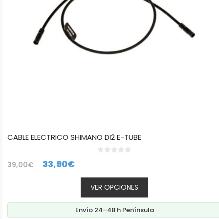
pueden
elegir
en
la
página
de
producto
CABLE ELECTRICO SHIMANO DI2 E-TUBE
0
El
El
33,90
€
39,00
€
d
e
precio
precio
5
VER OPCIONES
original
actual
era:
es:
Envío 24–48 h Península
39,00€.
33,90€.