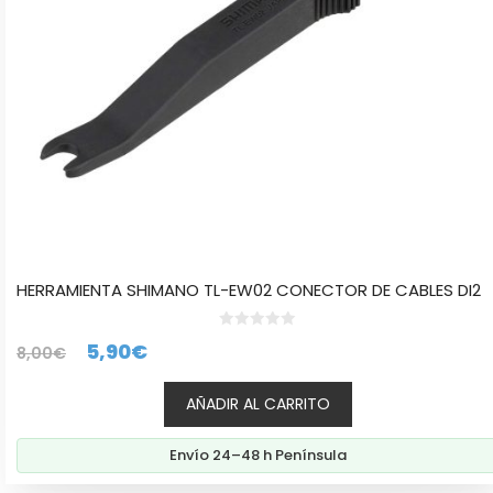
HERRAMIENTA SHIMANO TL-EW02 CONECTOR DE CABLES DI2
0
El
El
5,90
€
8,00
€
d
e
precio
precio
5
AÑADIR AL CARRITO
original
actual
era:
es:
Envío 24–48 h Península
8,00€.
5,90€.