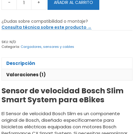
-
+
AÑADIR AL CARRITO
Sensor
de
velocidad
¿Dudas sobre compatibilidad o montaje?
Bosch
Consulta técnica sobre este producto →
Slim
Smart
SKU:
N/D
System
Categoría:
Cargadores, sensores y cables
cantidad
Descripción
Valoraciones (1)
Sensor de velocidad Bosch Slim
Smart System para eBikes
El Sensor de velocidad Bosch Slim es un componente
original de Bosch, diseñado específicamente para
bicicletas eléctricas equipadas con motores Bosch
Performance CX Smart System. Si necesitas reemplazar