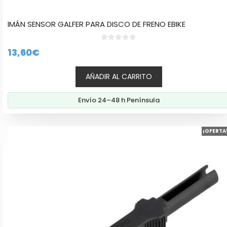
IMÁN SENSOR GALFER PARA DISCO DE FRENO EBIKE
0
13,60
€
d
e
5
AÑADIR AL CARRITO
Envío 24–48 h Península
¡OFERTA