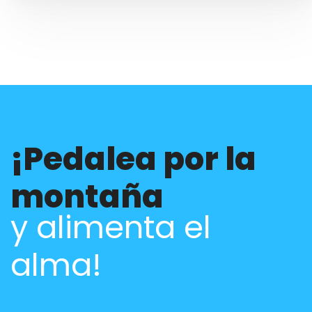
¡Pedalea por la
montaña
y alimenta el
alma!