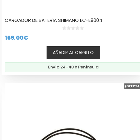
CARGADOR DE BATERÍA SHIMANO EC-E8004
0
169,00
€
d
e
5
AÑADIR AL CARRITO
Envío 24–48 h Península
Este
¡OFERTA
producto
tiene
múltiples
variantes.
Las
opciones
se