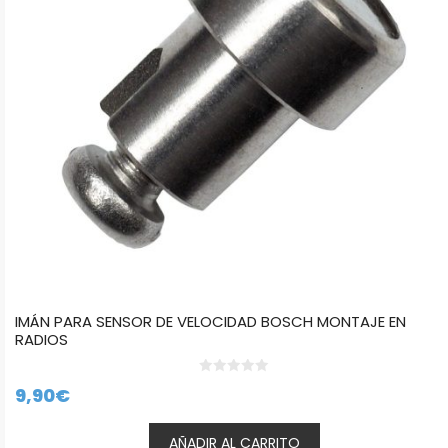
IMÁN PARA SENSOR DE VELOCIDAD BOSCH MONTAJE EN
RADIOS
0
9,90
€
d
e
5
AÑADIR AL CARRITO