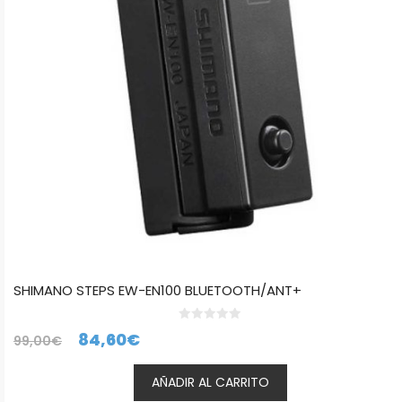
SHIMANO STEPS EW-EN100 BLUETOOTH/ANT+
0
El
El
84,60
€
99,00
€
d
e
precio
precio
5
AÑADIR AL CARRITO
original
actual