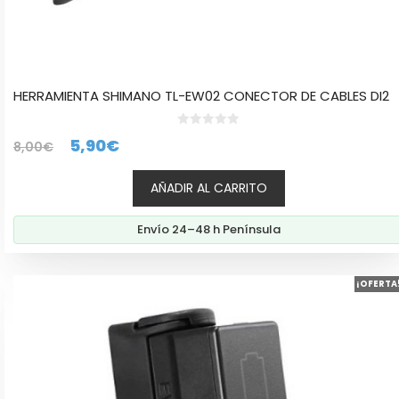
HERRAMIENTA SHIMANO TL-EW02 CONECTOR DE CABLES DI2
0
El
El
5,90
€
8,00
€
d
e
precio
precio
5
AÑADIR AL CARRITO
original
actual
era:
es:
Envío 24–48 h Península
8,00€.
5,90€.
¡OFERTA