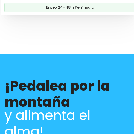
era:
es:
Envío 24–48 h Península
99,00€.
84,60€.
¡Pedalea por la
montaña
y alimenta el
alma!