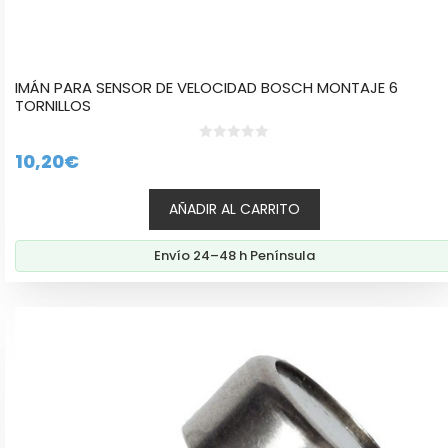
IMÁN PARA SENSOR DE VELOCIDAD BOSCH MONTAJE 6
TORNILLOS
0
10,20
€
d
e
5
AÑADIR AL CARRITO
Envío 24–48 h Península