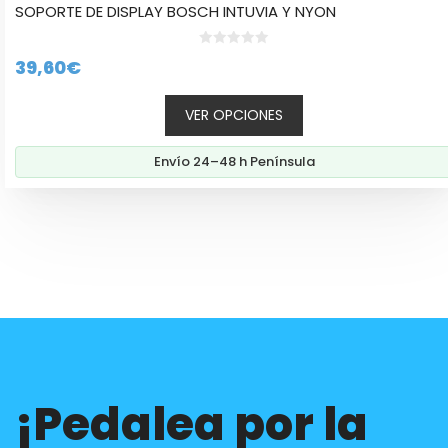
SOPORTE DE DISPLAY BOSCH INTUVIA Y NYON
0
39,60
€
d
e
5
VER OPCIONES
Envío 24–48 h Península
¡Pedalea por la