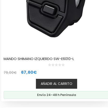
MANDO SHIMANO IZQUIERDO SW-E6010-L
0
El
El
67,60
€
79,00
€
d
e
precio
precio
5
AÑADIR AL CARRITO
original
actual
era:
es:
Envío 24–48 h Península
79,00€.
67,60€.