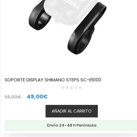
SOPORTE DISPLAY SHIMANO STEPS SC-E6100
0
El
El
49,00
€
59,00
€
d
e
precio
precio
5
AÑADIR AL CARRITO
original
actual
era:
es:
Envío 24–48 h Península
59,00€.
49,00€.