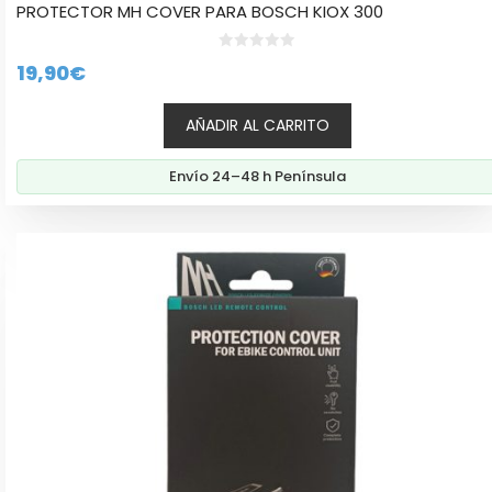
PROTECTOR MH COVER PARA BOSCH KIOX 300
0
19,90
€
d
e
5
AÑADIR AL CARRITO
Envío 24–48 h Península