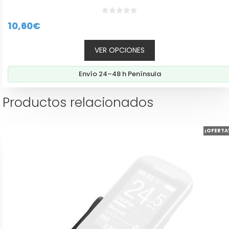
0
10,60
€
d
e
5
VER OPCIONES
Envío 24–48 h Península
Productos relacionados
¡OFERTA