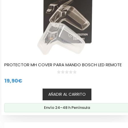
PROTECTOR MH COVER PARA MANDO BOSCH LED REMOTE
0
19,90
€
d
e
5
AÑADIR AL CARRITO
Envío 24–48 h Península
Este