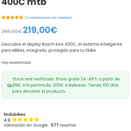
400C mtb
(
3
valoraciones de clientes)
5.00
de 5
219,00
€
El
El
265,00
€
precio
precio
original
actual
era:
es:
Descubre el display Bosch Kiox 400C, el sistema inteligente
265,00€.
219,00€.
para eBikes. Integrado, protegido para tu Ebike.
Hay existencias
Stock real verificado. Envío gratis 24-48 h a partir de
99€ a la península, 200€ a Baleares. Tienes 100 días
para devolver el producto.
Endubikes
4.9
Valoración en Google ·
577
reseñas