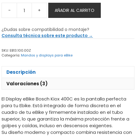
-
+
AÑADIR AL CARRITO
Display
eBike
Bosch
¿Dudas sobre compatibilidad o montaje?
Kiox
Consulta técnica sobre este producto →
400C
mtb
SKU:
EB13.100.00Z
cantidad
Categoría:
Mandos y displays para eBike
Descripción
Valoraciones (3)
El Display eBike Bosch Kiox 400C es la pantalla perfecta
para tu Ebike. Está integrado de forma discreta en el
cuadro de tu eBike y firmemente instalado en el tubo
superior, lo que garantiza la máxima protección frente a
golpes y caídas, incluso en descensos exigentes.
Su diseño moderno y compacto combina resistencia con