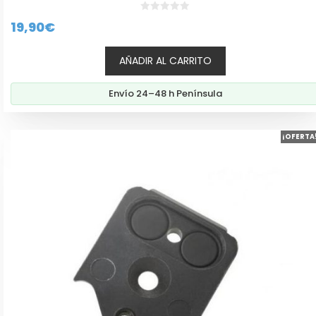
0
19,90
€
d
e
5
AÑADIR AL CARRITO
Envío 24–48 h Península
¡OFERTA