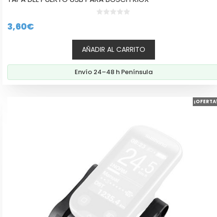
0
3,60
€
d
e
5
AÑADIR AL CARRITO
Envío 24–48 h Península
¡OFERTA