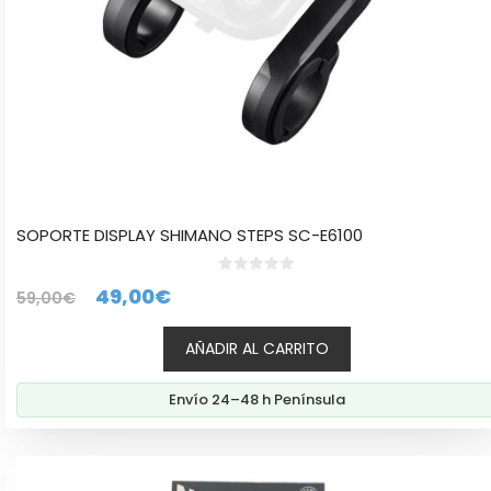
SOPORTE DISPLAY SHIMANO STEPS SC-E6100
0
El
El
49,00
€
59,00
€
d
e
precio
precio
5
AÑADIR AL CARRITO
original
actual
era:
es:
Envío 24–48 h Península
59,00€.
49,00€.