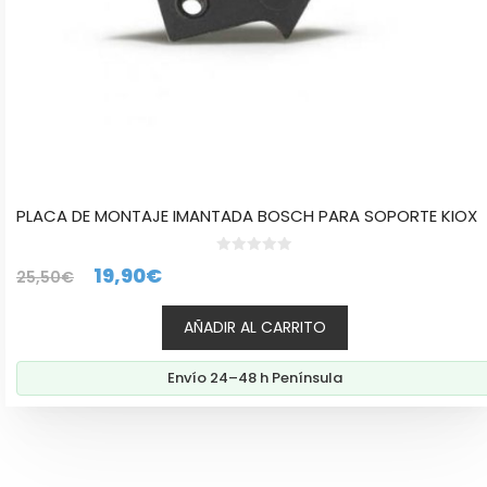
PLACA DE MONTAJE IMANTADA BOSCH PARA SOPORTE KIOX
0
El
El
19,90
€
25,50
€
d
e
precio
precio
5
AÑADIR AL CARRITO
original
actual
era:
es:
Envío 24–48 h Península
25,50€.
19,90€.