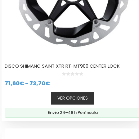
la
página
de
producto
DISCO SHIMANO SAINT XTR RT-MT900 CENTER LOCK
0
Rango
71,60
€
-
73,70
€
d
e
de
5
VER OPCIONES
precios:
desde
Envío 24–48 h Península
71,60€
hasta
73,70€