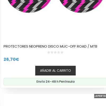
PROTECTORES NEOPRENO DISCO MUC-OFF ROAD / MTB
0
26,70
€
d
e
5
AÑADIR AL CARRITO
Envío 24–48 h Península
¡OFERTA