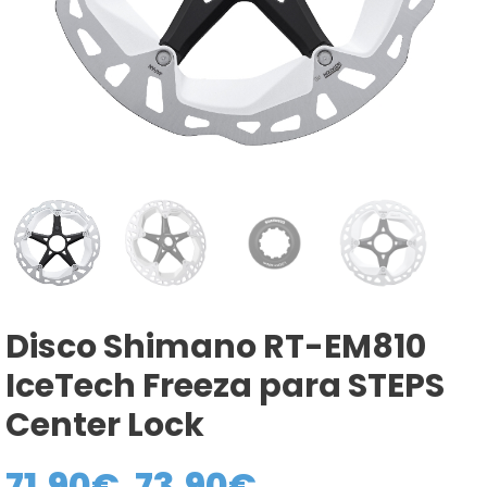
Disco Shimano RT-EM810
IceTech Freeza para STEPS
Center Lock
71,90
€
73,90
€
Rango