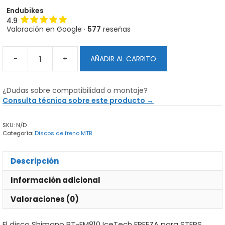
Endubikes
4.9
Valoración en Google ·
577
reseñas
-
+
AÑADIR AL CARRITO
Disco
Shimano
RT-
¿Dudas sobre compatibilidad o montaje?
EM810
Consulta técnica sobre este producto →
IceTech
Freeza
SKU:
N/D
para
Categoría:
Discos de freno MTB
STEPS
Center
Lock
Descripción
cantidad
Información adicional
Valoraciones (0)
El disco Shimano RT-EM810 IceTech FREEZA para STEPS