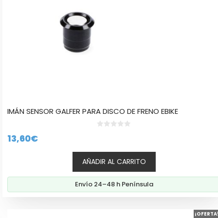
IMÁN SENSOR GALFER PARA DISCO DE FRENO EBIKE
0
13,60
€
d
e
5
AÑADIR AL CARRITO
Envío 24–48 h Península
Este
¡OFERTA