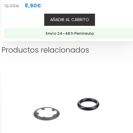
0
El
El
8,60
€
12,00
€
d
e
precio
precio
5
AÑADIR AL CARRITO
original
actual
era:
es:
Envío 24–48 h Península
12,00€.
8,60€.
Productos relacionados