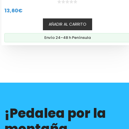
0
13,60
€
d
e
5
AÑADIR AL CARRITO
Envío 24–48 h Península
¡Pedalea por la
montaña