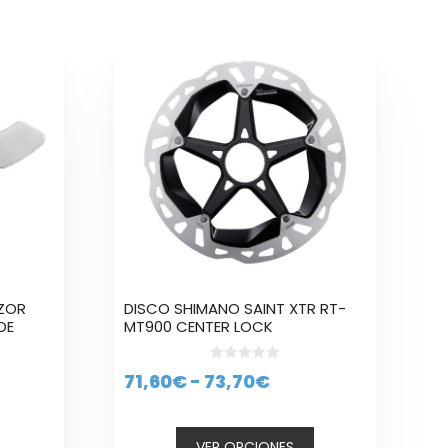
Este
producto
tiene
múltiples
variantes.
Las
opciones
se
pueden
elegir
en
la
AZOR
DISCO SHIMANO SAINT XTR RT-
página
DE
MT900 CENTER LOCK
de
producto
0
Rango
71,60
€
-
73,70
€
d
e
de
5
precios:
VER OPCIONES