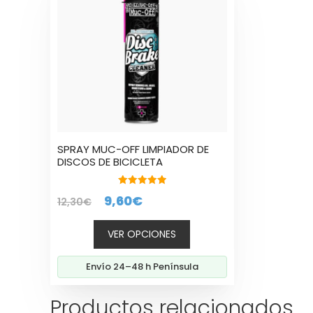
tiene
múltiples
variantes.
Las
opciones
se
pueden
elegir
en
la
SPRAY MUC-OFF LIMPIADOR DE
página
DISCOS DE BICICLETA
de
producto
5.00
El
El
9,60
€
12,30
€
de 5
precio
precio
VER OPCIONES
original
actual
era:
es:
Envío 24–48 h Península
12,30€.
9,60€.
Productos relacionados