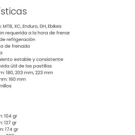
sticas
: MTB, XC, Enduro, DH, Ebikes
n requerida a la hora de frenar
de refrigeración
a de frenada
za
ento estable y consistente
ida útil de las pastillas
m: 180, 203 mm, 223 mm
 mm: 160 mm
nillos
: 104 gr
: 127 gr
: 174 gr