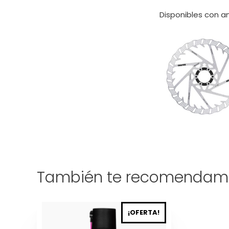
Disponibles con a
También te recomendam
Este
¡OFERTA!
producto