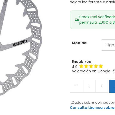
dejará indiferente a nadi
Stock real verificad
península, 200€ a B
Medida
Endubikes
4.9
Valoración en Google ·
-
+
Disco
Galfer
Disc
¿Dudas sobre compatibil
Shark
Consulta técnica sobre
6