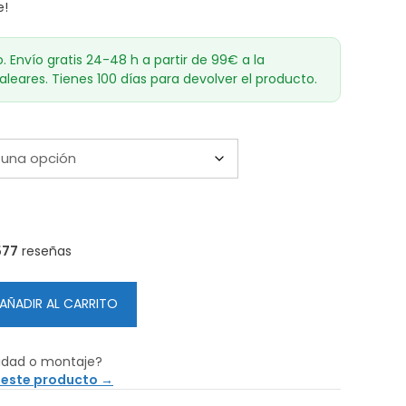
hasta
e!
79,00€
o. Envío gratis 24-48 h a partir de 99€ a la
aleares. Tienes 100 días para devolver el producto.
577
reseñas
AÑADIR AL CARRITO
idad o montaje?
 este producto →