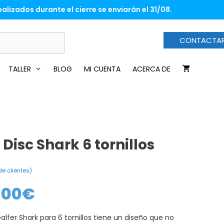
desde
alizados durante el cierre se enviarán el 31/08.
63,00€
hasta
79,00€
CONTACTA
TALLER
BLOG
MI CUENTA
ACERCA DE
 Disc Shark 6 tornillos
e clientes)
,00
€
Rango
de
precios:
desde
alfer Shark para 6 tornillos tiene un diseño que no
63,00€