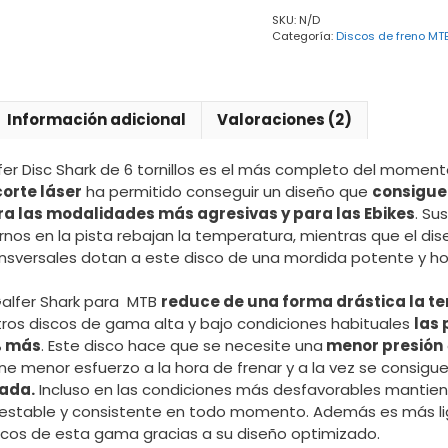
tornillos
SKU:
N/D
cantidad
Categoría:
Discos de freno MT
Información adicional
Valoraciones (2)
lfer Disc Shark de 6 tornillos es el más completo del momen
corte láser
ha permitido conseguir un diseño que
consigue
a las modalidades más agresivas y para las Ebikes
. Su
ernos en la pista rebajan la temperatura, mientras que el di
ansversales dotan a este disco de una mordida potente y 
 Galfer Shark para MTB
reduce de una forma drástica la 
ros discos de gama alta y bajo condiciones habituales
las 
% más
. Este disco hace que se necesite una
menor presión
ne menor esfuerzo a la hora de frenar y a la vez se consigu
nada.
Incluso en las condiciones más desfavorables mantie
stable y consistente en todo momento. Además es más lig
scos de esta gama gracias a su diseño optimizado.