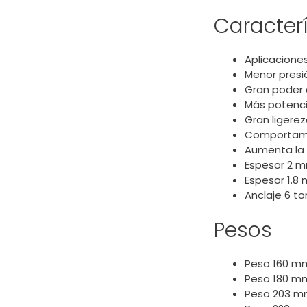
Caracterí
Aplicaciones
Menor presió
Gran poder 
Más potenci
Gran ligere
Comportami
Aumenta la v
Espesor 2 m
Espesor 1.8
Anclaje 6 tor
Pesos
Peso 160 mm
Peso 180 mm
Peso 203 mm