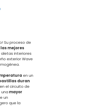
B
to! Su proceso de
 las mejores
s aletas interiores
seño exterior Wave
homogénea.
temperatura
en un
pastillas duran
en el circuito de
e una
mayor
ne un
ero que la