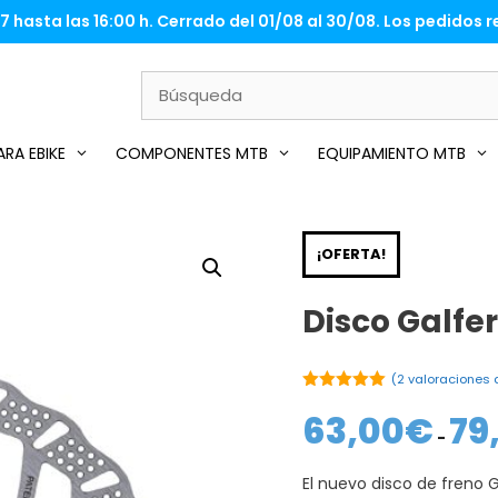
 hasta las 16:00 h. Cerrado del 01/08 al 30/08. Los pedidos re
RA EBIKE
COMPONENTES MTB
EQUIPAMIENTO MTB
¡OFERTA!
Disco Galfer
(
2
valoraciones d
5.00
de 5
63,00
€
79
-
El nuevo disco de freno G