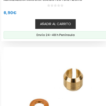
0
6,90
€
d
e
5
AÑADIR AL CARRITO
Envío 24–48 h Península
Este
producto
tiene
múltiples
variantes.
Las
opciones
se
pueden
elegir
en