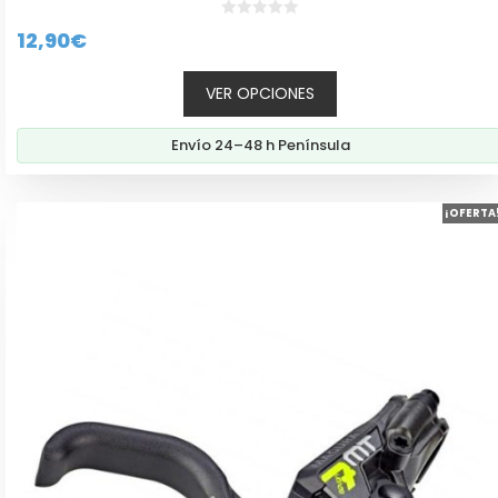
0
12,90
€
d
e
5
VER OPCIONES
Envío 24–48 h Península
¡OFERTA