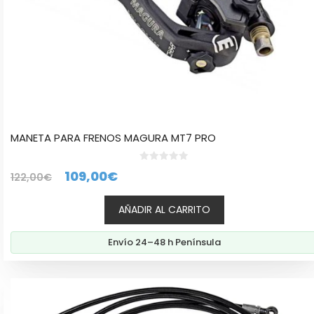
MANETA PARA FRENOS MAGURA MT7 PRO
0
El
El
109,00
€
122,00
€
d
e
precio
precio
5
AÑADIR AL CARRITO
original
actual
era:
es:
Envío 24–48 h Península
122,00€.
109,00€.