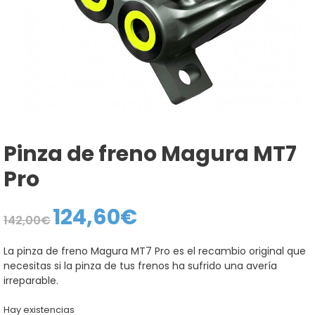
Pinza de freno Magura MT7
Pro
124,60
€
El
El
142,00
€
precio
precio
original
actual
era:
es:
La pinza de freno Magura MT7 Pro es el recambio original que
142,00€.
124,60€.
necesitas si la pinza de tus frenos ha sufrido una avería
irreparable.
Hay existencias