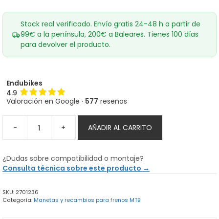
Stock real verificado. Envío gratis 24-48 h a partir de
99€ a la península, 200€ a Baleares. Tienes 100 días
para devolver el producto.
Endubikes
4.9
Valoración en Google ·
577
reseñas
-
+
AÑADIR AL CARRITO
Pinza
de
freno
¿Dudas sobre compatibilidad o montaje?
Magura
Consulta técnica sobre este producto →
MT7
Pro
SKU:
2701236
cantidad
Categoría:
Manetas y recambios para frenos MTB