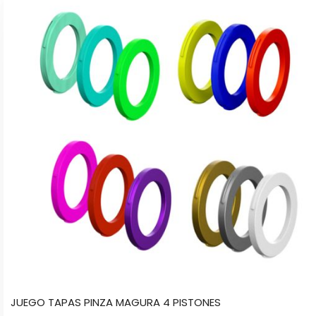
tiene
múltiples
variantes.
Las
opciones
se
pueden
elegir
en
la
página
de
producto
JUEGO TAPAS PINZA MAGURA 4 PISTONES