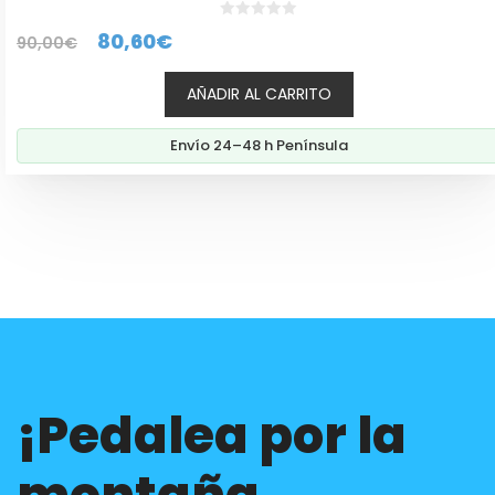
0
El
El
80,60
€
90,00
€
d
e
precio
precio
5
AÑADIR AL CARRITO
original
actual
era:
es:
Envío 24–48 h Península
90,00€.
80,60€.
¡Pedalea por la