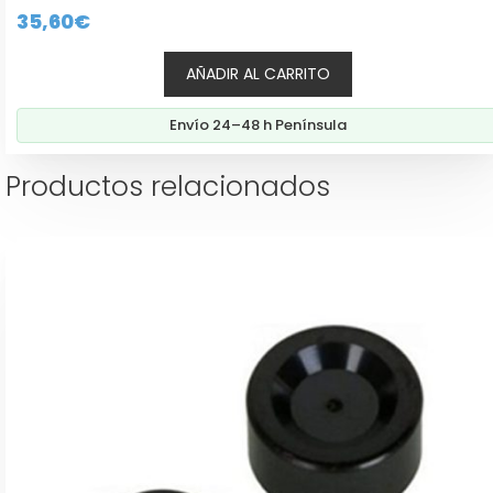
0
35,60
€
d
e
5
AÑADIR AL CARRITO
Envío 24–48 h Península
Productos relacionados
Este
producto
tiene
múltiples
variantes.
Las
opciones
se
pueden
elegir
en