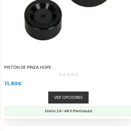
la
página
de
producto
PISTÓN DE PINZA HOPE
0
11,60
€
d
e
5
VER OPCIONES
Envío 24–48 h Península