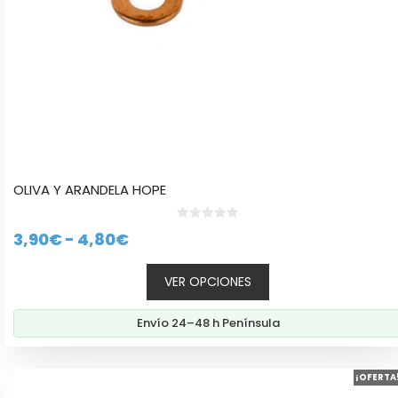
la
página
de
producto
OLIVA Y ARANDELA HOPE
0
Rango
3,90
€
-
4,80
€
d
e
de
5
VER OPCIONES
precios:
desde
Envío 24–48 h Península
3,90€
hasta
4,80€
¡OFERTA