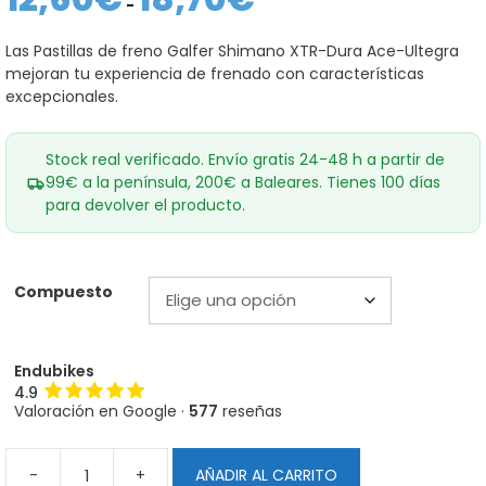
de
-
precios:
desde
Las Pastillas de freno Galfer Shimano XTR-Dura Ace-Ultegra
12,60€
mejoran tu experiencia de frenado con características
hasta
18,70€
excepcionales.
Stock real verificado. Envío gratis 24-48 h a partir de
99€ a la península, 200€ a Baleares. Tienes 100 días
para devolver el producto.
Compuesto
Endubikes
4.9
Valoración en Google ·
577
reseñas
-
+
AÑADIR AL CARRITO
Pastillas