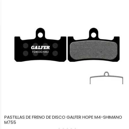
múltiples
variantes.
Las
opciones
se
pueden
elegir
en
la
página
de
producto
PASTILLAS DE FRENO DE DISCO GALFER HOPE M4-SHIMANO
M755