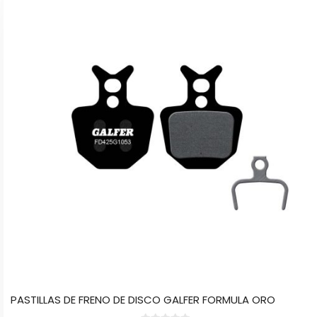
tiene
múltiples
variantes.
Las
opciones
se
pueden
elegir
en
la
página
de
producto
PASTILLAS DE FRENO DE DISCO GALFER FORMULA ORO