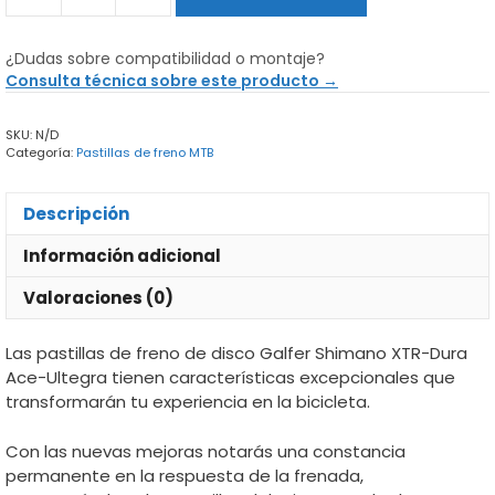
de
freno
¿Dudas sobre compatibilidad o montaje?
de
Consulta técnica sobre este producto →
disco
Galfer
SKU:
N/D
Shimano
Categoría:
Pastillas de freno MTB
XTR-
Dura
Ace-
Descripción
Ultegra
cantidad
Información adicional
Valoraciones (0)
Las pastillas de freno de disco Galfer Shimano XTR-Dura
Ace-Ultegra tienen características excepcionales que
transformarán tu experiencia en la bicicleta.
Con las nuevas mejoras notarás una constancia
permanente en la respuesta de la frenada,