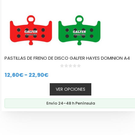
página
de
producto
PASTILLAS DE FRENO DE DISCO GALFER HAYES DOMINION A4
0
Rango
12,60
€
-
22,90
€
d
e
de
5
VER OPCIONES
precios:
desde
Envío 24–48 h Península
12,60€
hasta
22,90€