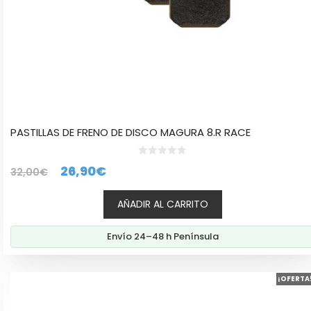
PASTILLAS DE FRENO DE DISCO MAGURA 8.R RACE
0
El
El
26,90
€
32,00
€
d
e
precio
precio
5
AÑADIR AL CARRITO
original
actual
era:
es:
Envío 24–48 h Península
32,00€.
26,90€.
Este
¡OFERTA
producto
tiene