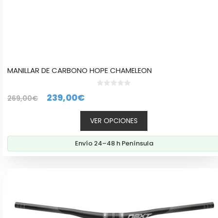
MANILLAR DE CARBONO HOPE CHAMELEON
0
El
El
239,00
€
269,00
€
d
e
precio
precio
5
VER OPCIONES
original
actual
era:
es:
Envío 24–48 h Península
269,00€.
239,00€.
Este
producto
tiene
múltiples
variantes.