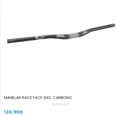
variantes.
Las
opciones
se
pueden
elegir
en
la
página
de
producto
MANILLAR RACE FACE SIXC CARBONO
0
130,90
€
d
e