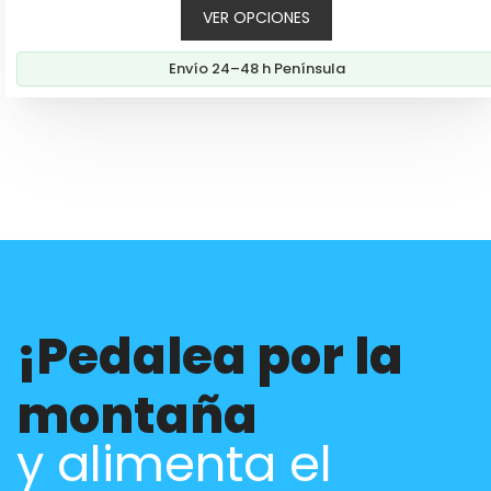
VER OPCIONES
precios:
desde
Envío 24–48 h Península
120,90€
hasta
130,90€
¡Pedalea por la
montaña
y alimenta el