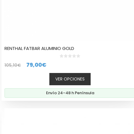
producto
RENTHAL FATBAR ALUMINIO GOLD
0
El
El
79,00
€
105,10
€
d
e
precio
precio
5
VER OPCIONES
original
actual
era:
es:
Envío 24–48 h Península
105,10€.
79,00€.
Este
producto
tiene
múltiples