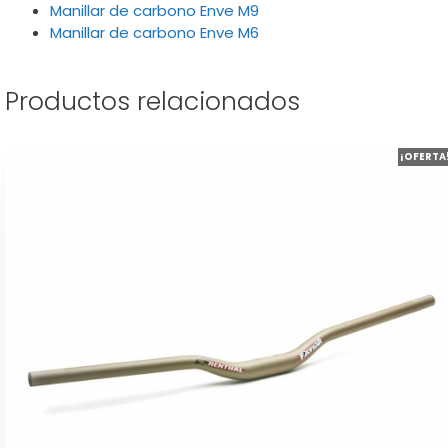
Manillar de carbono Enve M9
Manillar de carbono Enve M6
Productos relacionados
Este
¡OFERTA
producto
tiene
múltiples
variantes.
Las
opciones
se
pueden
elegir
en
la
página
de