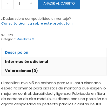
-
+
AÑADIR AL CARRITO
Manillar
Enve
M5
¿Dudas sobre compatibilidad o montaje?
Carbono
Consulta técnica sobre este producto →
|
XC
SKU:
N/D
cantidad
Categoría:
Manillares MTB
Descripción
Información adicional
Valoraciones (0)
El manillar Enve M5 de carbono para MTB está diseñado
específicamente para ciclistas de montaña que exigen lo
mejor en control, durabilidad y ligereza. Fabricado en fibra
de carbono de alto módulo, su diseño con una posición de
agarre desplazada es perfecto para los ciclistas de
XC