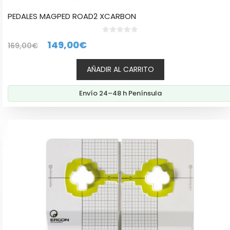
PEDALES MAGPED ROAD2 XCARBON
0
El
El
149,00
€
169,00
€
d
e
precio
precio
5
AÑADIR AL CARRITO
original
actual
era:
es:
Envío 24–48 h Península
169,00€.
149,00€.