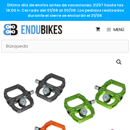
Saltar
Último día de envíos antes de vacaciones: 31/07 hasta las
al
16:00 h. Cerrado del 01/08 al 30/08. Los pedidos realizados
contenido
durante el cierre se enviarán el 31/08.
MENÚ