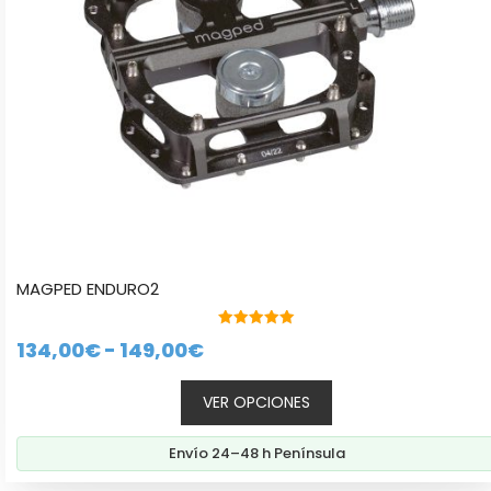
elegir
en
la
página
de
producto
MAGPED ENDURO2
5.00
Rango
134,00
€
-
149,00
€
de 5
de
VER OPCIONES
precios:
desde
Envío 24–48 h Península
134,00€