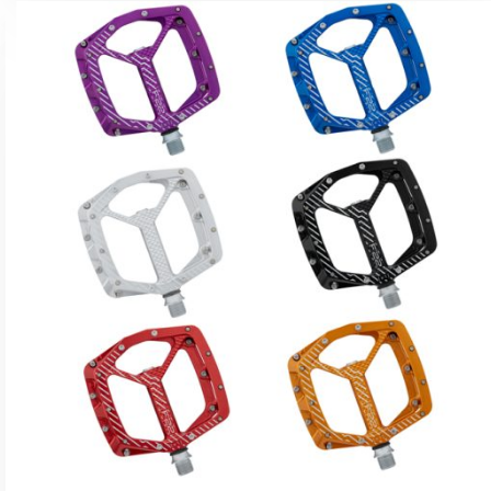
Este
producto
tiene
múltiples
variantes.
Las
opciones
se
pueden
elegir
en
la
página
de
producto