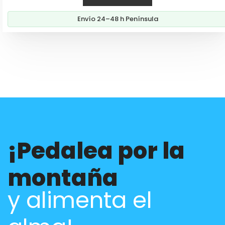
desde
Envío 24–48 h Península
97,00€
hasta
99,00€
¡Pedalea por la
montaña
y alimenta el