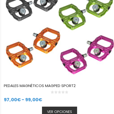
opciones
se
pueden
elegir
en
la
página
de
producto
PEDALES MAGNÉTICOS MAGPED SPORT2
0
Rango
97,00
€
-
99,00
€
d
e
de
5
VER OPCIONES
precios: