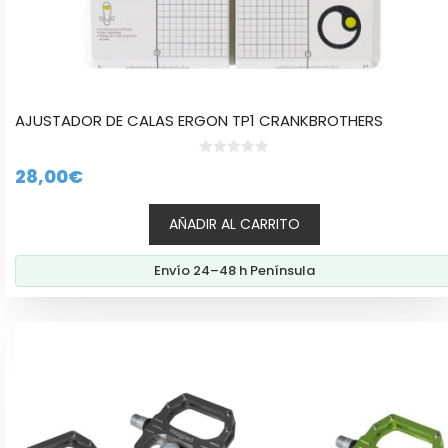
AJUSTADOR DE CALAS ERGON TP1 CRANKBROTHERS
0
28,00
€
d
e
5
AÑADIR AL CARRITO
Envío 24–48 h Península
Este
producto
tiene
múltiples
variantes.
Las