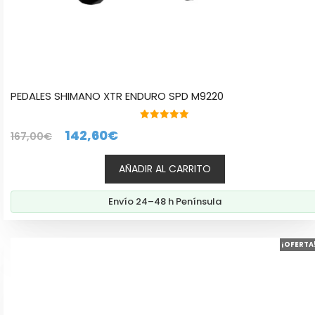
PEDALES SHIMANO XTR ENDURO SPD M9220
5.00
El
El
142,60
€
167,00
€
de 5
precio
precio
AÑADIR AL CARRITO
original
actual
era:
es:
Envío 24–48 h Península
167,00€.
142,60€.
¡OFERTA