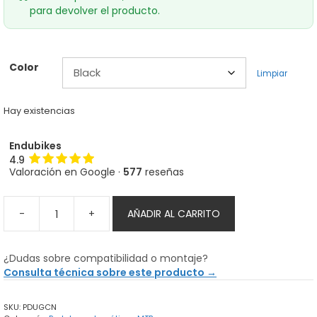
para devolver el producto.
Color
Limpiar
Hay existencias
Endubikes
4.9
Valoración en Google ·
577
reseñas
-
+
AÑADIR AL CARRITO
Pedales
Hope
Union
¿Dudas sobre compatibilidad o montaje?
Gravity
Consulta técnica sobre este producto →
cantidad
SKU:
PDUGCN