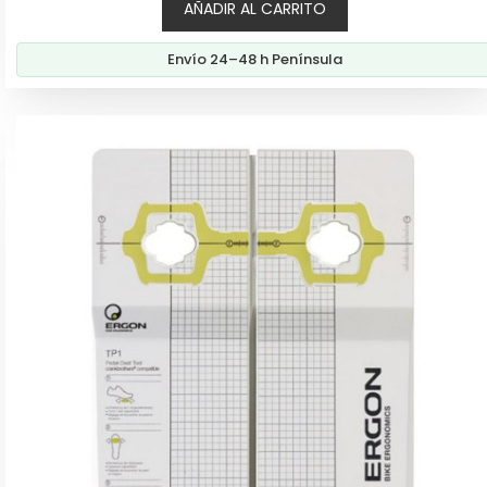
AÑADIR AL CARRITO
original
actual
era:
es:
Envío 24–48 h Península
119,00€.
105,60€.