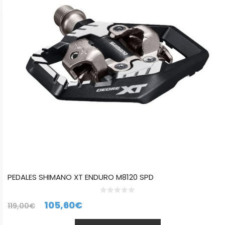
PEDALES SHIMANO XT ENDURO M8120 SPD
0
El
El
105,60
€
119,00
€
d
e
precio
precio
5