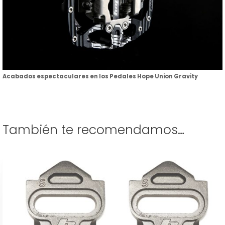
Acabados espectaculares en los Pedales Hope Union Gravity
También te recomendamos…
Este
producto
tiene
múltiples
variantes.
Las
opciones