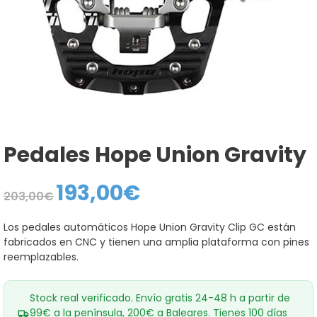
Pedales Hope Union Gravity
193,00
€
El
El
203,00
€
precio
precio
original
actual
era:
es:
Los pedales automáticos Hope Union Gravity Clip GC están
203,00€.
193,00€.
fabricados en CNC y tienen una amplia plataforma con pines
reemplazables.
Stock real verificado. Envío gratis 24-48 h a partir de
99€ a la península, 200€ a Baleares. Tienes 100 días