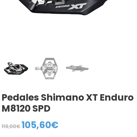
Pedales Shimano XT Enduro
M8120 SPD
105,60
€
El
El
119,00
€
precio
precio
original
actual