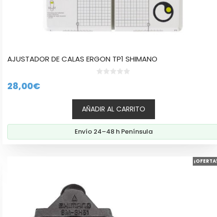
AJUSTADOR DE CALAS ERGON TP1 SHIMANO
0
28,00
€
d
e
5
AÑADIR AL CARRITO
Envío 24–48 h Península
¡OFERTA