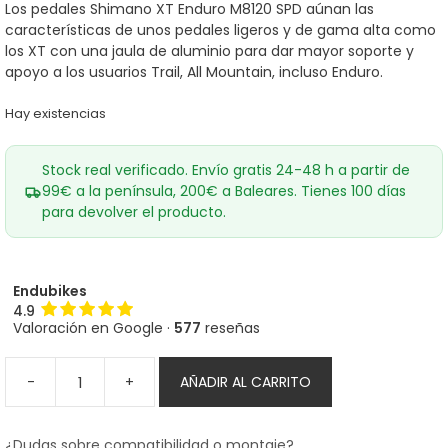
era:
es:
Los pedales Shimano XT Enduro M8120 SPD aúnan las
119,00€.
105,60€.
características de unos pedales ligeros y de gama alta como
los XT con una jaula de aluminio para dar mayor soporte y
apoyo a los usuarios Trail, All Mountain, incluso Enduro.
Hay existencias
Stock real verificado. Envío gratis 24-48 h a partir de
99€ a la península, 200€ a Baleares. Tienes 100 días
para devolver el producto.
Endubikes
4.9
Valoración en Google ·
577
reseñas
-
+
AÑADIR AL CARRITO
Pedales
Shimano
XT
¿Dudas sobre compatibilidad o montaje?