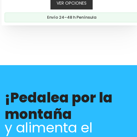
VER OPCIONES
original
actual
era:
es:
Envío 24–48 h Península
195,00€.
176,30€.
¡Pedalea por la
montaña
y alimenta el