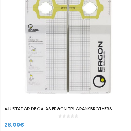
AJUSTADOR DE CALAS ERGON TP1 CRANKBROTHERS
0
28,00
€
d
e