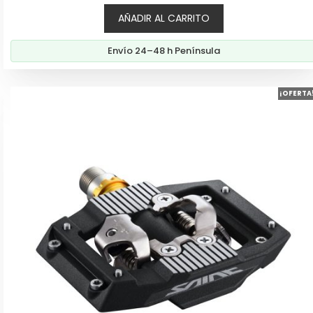
5
AÑADIR AL CARRITO
Envío 24–48 h Península
¡OFERTA