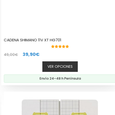
producto
CADENA SHIMANO 11V XT HG701
5.00
El
El
39,90
€
49,00
€
de 5
precio
precio
VER OPCIONES
original
actual
era:
es:
Envío 24–48 h Península
49,00€.
39,90€.