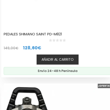
PEDALES SHIMANO SAINT PD-M821
0
El
El
128,60
€
149,00
€
d
e
precio
precio
5
AÑADIR AL CARRITO
original
actual
era:
es:
Envío 24–48 h Península
149,00€.
128,60€.
Este
¡OFERTA
producto
tiene
múltiples
variantes.