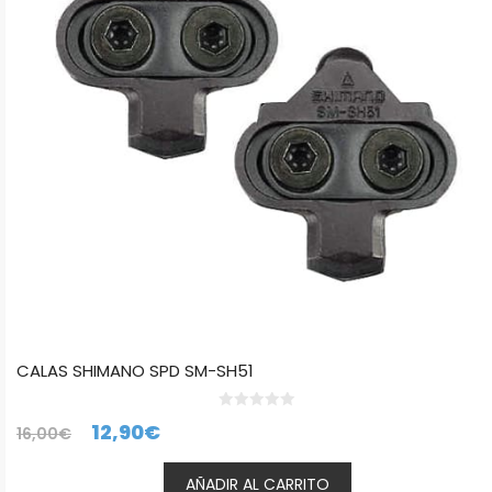
CALAS SHIMANO SPD SM-SH51
0
El
El
12,90
€
16,00
€
d
e
precio
precio
5
AÑADIR AL CARRITO
original
actual