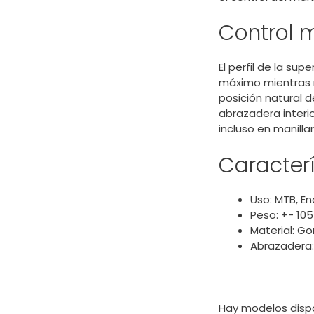
Control 
El perfil de la su
máximo mientras r
posición natural 
abrazadera interi
incluso en manill
Caracterí
Uso: MTB, En
Peso: +- 105
Material: G
Abrazadera:
Hay modelos dispo