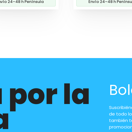
nvío 24–48 h Península
Envío 24–48 h Penínsu
35,52€.
29,60
 por la
Bol
a
Suscribié
de todo lo
también t
promocion