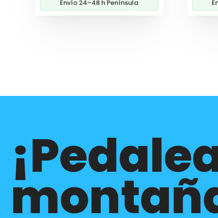
Envío 24–48 h Península
E
¡Pedalea
montañ