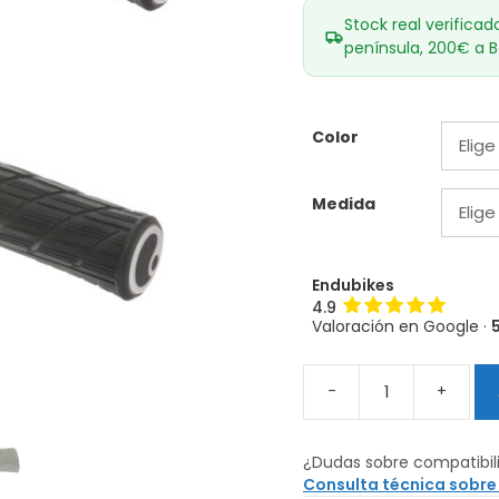
Stock real verificad
península, 200€ a B
Color
Medida
Endubikes
4.9
Valoración en Google ·
-
+
Puños
Ergon
GE1
¿Dudas sobre compatibil
Evo
Consulta técnica sobre
Factory