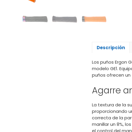
Descripción
Los puños Ergon G
modelo GE1. Equi
puños ofrecen un 
Agarre an
La textura de la s
proporcionando un
correcta de la par
manillar un 8%, l
el control del manil