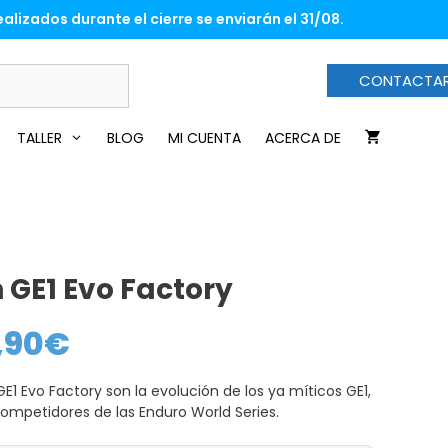
desde
alizados durante el cierre se enviarán el 31/08.
36,60€
hasta
39,90€
CONTACTA
TALLER
BLOG
MI CUENTA
ACERCA DE
 GE1 Evo Factory
,90
€
Rango
de
precios:
desde
1 Evo Factory son la evolución de los ya míticos GE1,
36,60€
hasta
competidores de las Enduro World Series.
39,90€