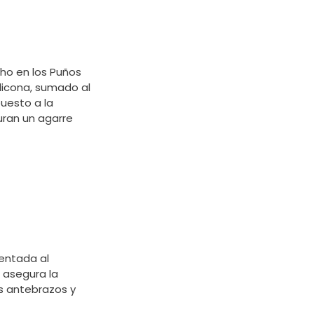
ho en los Puños
licona, sumado al
uesto a la
uran un agarre
ientada al
asegura la
os antebrazos y