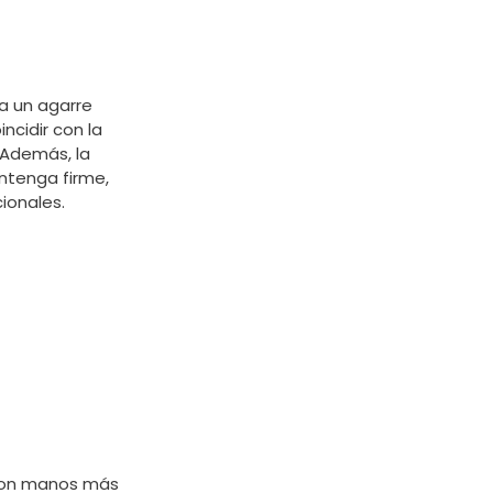
ra un agarre
ncidir con la
 Además, la
antenga firme,
ionales.
 con manos más