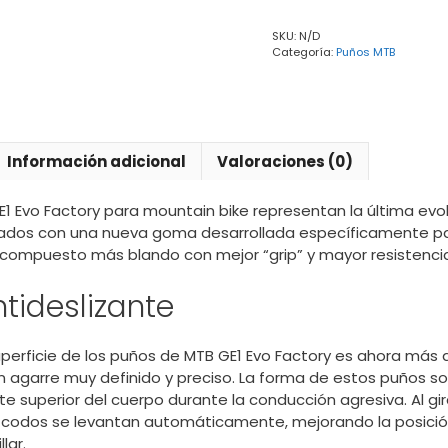
cantidad
SKU:
N/D
Categoría:
Puños MTB
Información adicional
Valoraciones (0)
E1 Evo Factory para mountain bike representan la última evol
pados con una nueva goma desarrollada específicamente pa
compuesto más blando con mejor “grip” y mayor resistencia
tideslizante
uperficie de los puños de MTB GE1 Evo Factory es ahora más a
 agarre muy definido y preciso. La forma de estos puños so
te superior del cuerpo durante la conducción agresiva. Al gira
os codos se levantan automáticamente, mejorando la posició
lar.