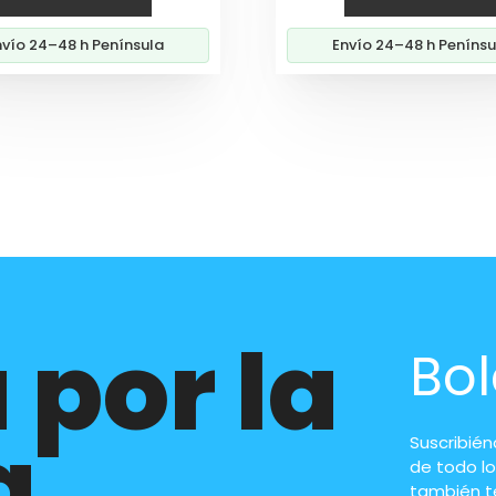
desde
des
nvío 24–48 h Península
Envío 24–48 h Penínsu
113,60€
13,
hasta
has
130,60€
49,
 por la
Bol
a
Suscribié
de todo lo
también t