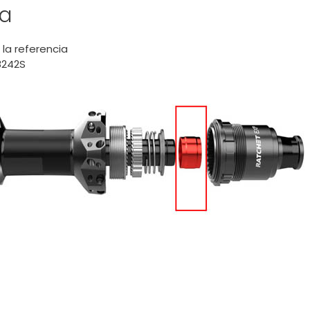
ia
a referencia
8242S