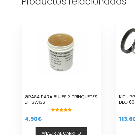
Productos relacionados
Este
produc
tiene
múltipl
variant
Las
opcion
se
puede
elegir
en
la
GRASA PARA BUJES 3 TRINQUETES
KIT UP
página
DT SWISS
DEG 60T
de
produc
5.00
4,90
€
113,6
de 5
AÑADIR AL CARRITO