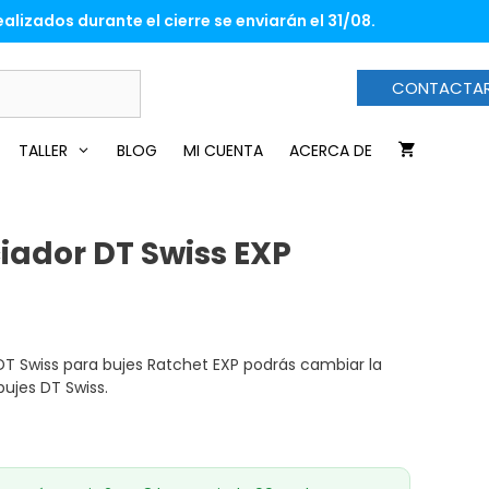
DT
alizados durante el cierre se enviarán el 31/08.
Swiss
EXP
cantidad
CONTACTA
TALLER
BLOG
MI CUENTA
ACERCA DE
ciador DT Swiss EXP
 DT Swiss para bujes Ratchet EXP podrás cambiar la
ujes DT Swiss.