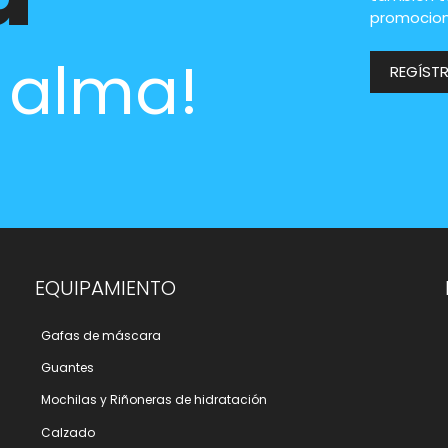
promocion
l alma!
REGÍST
EQUIPAMIENTO
Gafas de máscara
Guantes
Mochilas y Riñoneras de hidratación
Calzado