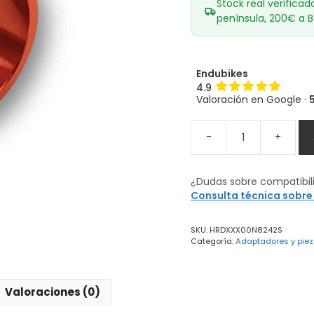
Stock real verificad
península, 200€ a B
Endubikes
4.9
Valoración en Google ·
-
+
Anillo
Espaciador
DT
¿Dudas sobre compatibil
Swiss
Consulta técnica sobre
EXP
cantidad
SKU:
HRDXXX00N8242S
Categoría:
Adaptadores y piez
Valoraciones (0)