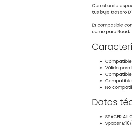
Con el anillo esp
tus buje trasero D
Es compatible con
como para Road.
Caracterí
Compatible 
Válido para 
Compatible c
Compatible
No compatib
Datos té
SPACER ALLO
Spacer Ø18