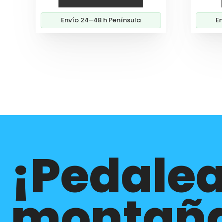
Envío 24–48 h Península
E
¡Pedalea
montañ