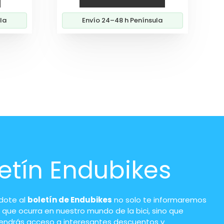
de
la
Envío 24–48 h Península
60€
ta
00€
etín Endubikes
ndote al
boletín de Endubikes
no solo te informaremos
 que ocurra en nuestro mundo de la bici, sino que
endrás acceso a interesantes descuentos y