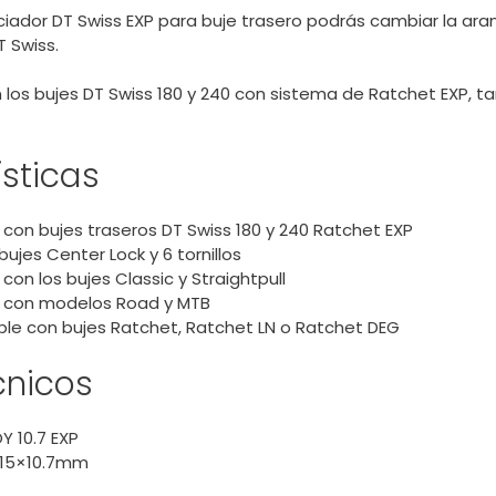
aciador DT Swiss EXP para buje trasero podrás cambiar la a
T Swiss.
 los bujes DT Swiss 180 y 240 con sistema de Ratchet EXP, 
sticas
con bujes traseros DT Swiss 180 y 240 Ratchet EXP
bujes Center Lock y 6 tornillos
on los bujes Classic y Straightpull
 con modelos Road y MTB
le con bujes Ratchet, Ratchet LN o Ratchet DEG
cnicos
Y 10.7 EXP
/15×10.7mm