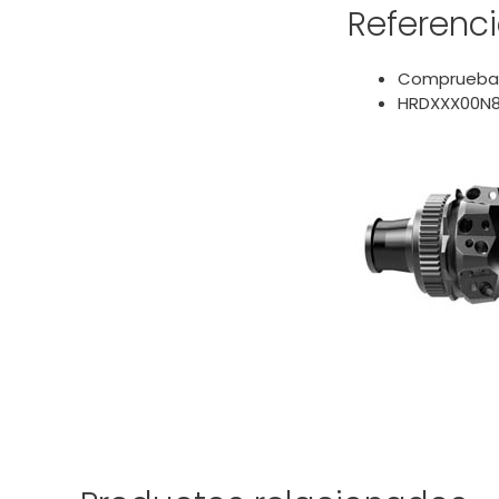
Referenc
Comprueba l
HRDXXX00N