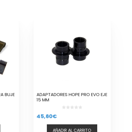
RA BUJE
ADAPTADORES HOPE PRO EVO EJE
15 MM
0
go
45,60
€
d
e
5
AÑADIR AL CARRITO
ios: