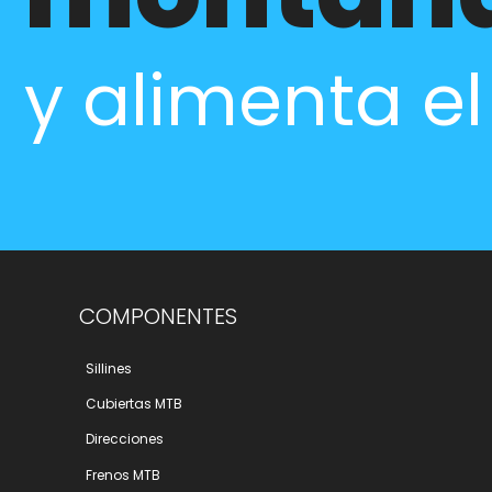
y alimenta e
COMPONENTES
Sillines
Cubiertas MTB
Direcciones
Frenos MTB