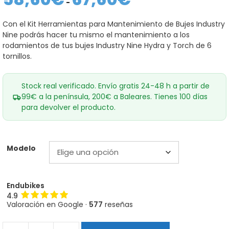
de
-
precios:
desde
Con el Kit Herramientas para Mantenimiento de Bujes Industry
58,60€
Nine podrás hacer tu mismo el mantenimiento a los
hasta
67,60€
rodamientos de tus bujes Industry Nine Hydra y Torch de 6
tornillos.
Stock real verificado. Envío gratis 24-48 h a partir de
99€ a la península, 200€ a Baleares. Tienes 100 días
para devolver el producto.
Modelo
Endubikes
4.9
Valoración en Google ·
577
reseñas