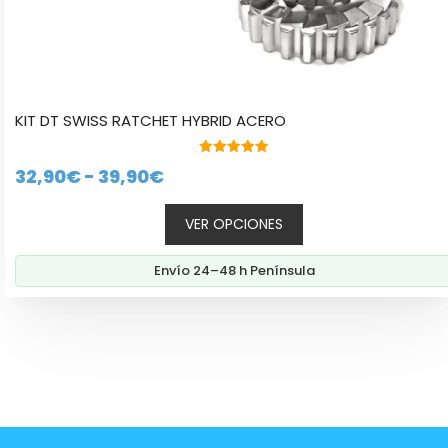
KIT DT SWISS RATCHET HYBRID ACERO
5.00
Rango
32,90
€
-
39,90
€
de 5
de
VER OPCIONES
precios:
desde
Envío 24–48 h Península
32,90€
hasta
39,90€