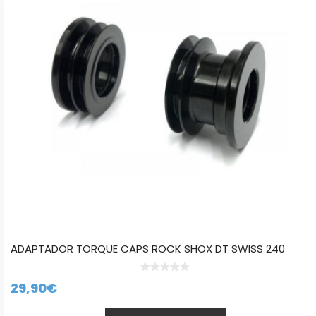
ADAPTADOR TORQUE CAPS ROCK SHOX DT SWISS 240
0
29,90
€
d
e
5