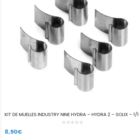
KIT DE MUELLES INDUSTRY NINE HYDRA – HYDRA 2 – SOLIX – 1/1
0
8,90
€
d
e