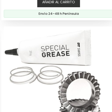
AÑADIR AL CARRITO
Envío 24–48 h Península
Este
producto
tiene
múltiples
variantes.
Las
opciones
se
pueden
elegir
en
la
página
de
producto