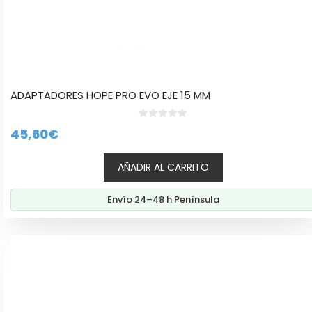
ADAPTADORES HOPE PRO EVO EJE 15 MM
0
45,60
€
d
e
5
AÑADIR AL CARRITO
Envío 24–48 h Península