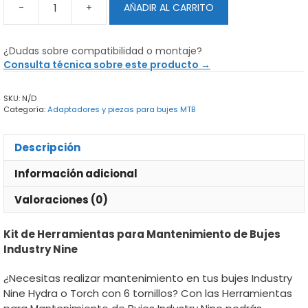
-
+
AÑADIR AL CARRITO
Herramientas
para
Mantenimiento
¿Dudas sobre compatibilidad o montaje?
de
Consulta técnica sobre este producto →
Bujes
Industry
SKU:
N/D
Nine
Categoría:
Adaptadores y piezas para bujes MTB
cantidad
Descripción
Información adicional
Valoraciones (0)
Kit de Herramientas para Mantenimiento de Bujes
Industry Nine
¿Necesitas realizar mantenimiento en tus bujes Industry
Nine Hydra o Torch con 6 tornillos? Con las Herramientas