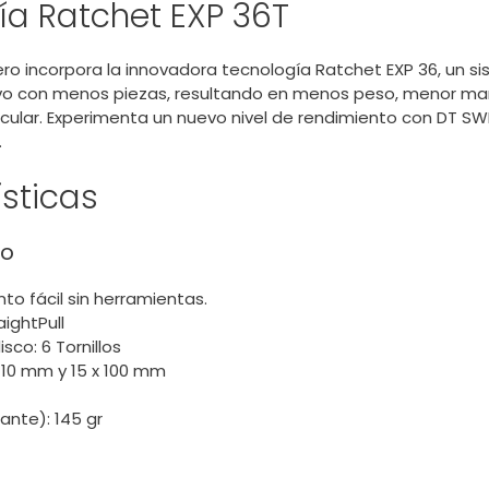
ía Ratchet EXP 36T
sero incorpora la innovadora tecnología Ratchet EXP 36, un 
vo con menos piezas, resultando en menos peso, menor ma
acular. Experimenta un nuevo nivel de rendimiento con DT SW
.
sticas
ro
to fácil sin herramientas.
ightPull
sco: 6 Tornillos
110 mm y 15 x 100 mm
ante): 145 gr