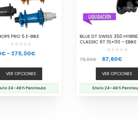
se
n
pueden
elegir
en
la
HOPE PRO 5 E-BIKE
BUJE DT SWISS 350 HYBRI
página
CLASSIC 6T 15×110 – EBIKE
de
0
to
producto
Rango
0
€
-
375,00
€
d
0
El
El
67,60
€
e
79,00
€
d
de
5
e
precio
preci
5
precios:
VER OPCIONES
VER OPCIONES
original
actu
desde
era:
es:
116,00€
nvío 24–48 h Península
Envío 24–48 h Penínsu
79,00€.
67,60
hasta
375,00€