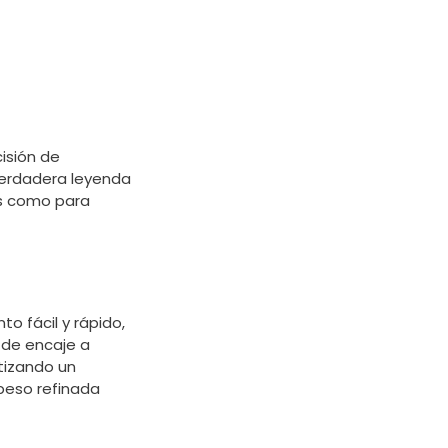
cisión de
 verdadera leyenda
rs como para
o fácil y rápido,
 de encaje a
tizando un
 peso refinada