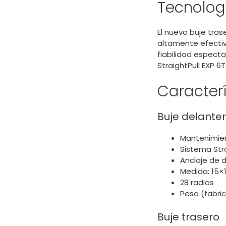
Tecnolog
El nuevo buje tra
altamente efecti
fiabilidad espect
StraightPull EXP 6T
Caracterí
Buje delante
Mantenimien
Sistema Stra
Anclaje de di
Medida: 15×
28 radios
Peso (fabric
Buje trasero