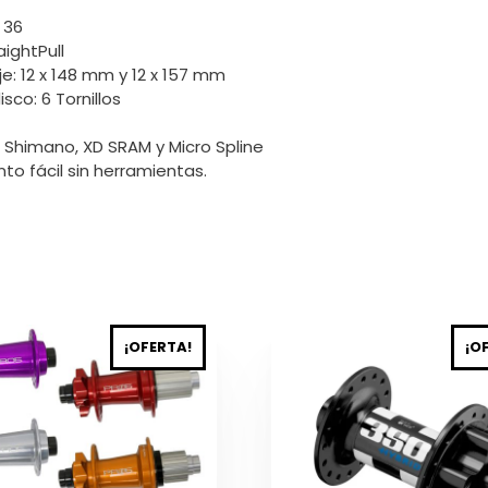
 36
ightPull
e: 12 x 148 mm y 12 x 157 mm
sco: 6 Tornillos
 Shimano, XD SRAM y Micro Spline
to fácil sin herramientas.
Este
¡OFERTA!
¡O
to
producto
tiene
es
múltiples
es.
variantes.
Las
es
opciones