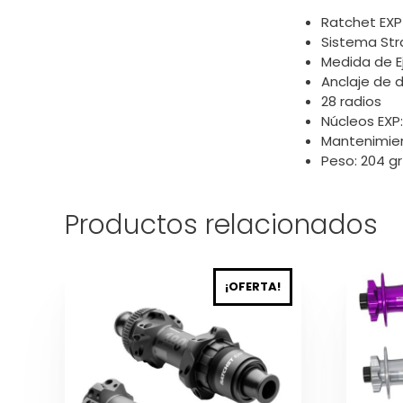
Ratchet EXP
Sistema Stra
Medida de Ej
Anclaje de di
28 radios
Núcleos EXP:
Mantenimien
Peso: 204 gr
Productos relacionados
Este
Este
¡OFERTA!
producto
produc
tiene
tiene
múltiples
múltipl
variantes.
variant
Las
Las
opciones
opcion