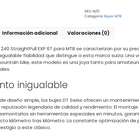
EXP
SKU:
N/D
6T
Categoría:
Bujes MTB
cantidad
Información adicional
Valoraciones (0)
 240 StraightPull EXP 6T para MTB se caracterizan por su pre
nigualable fiabilidad que distingue a esta marca suiza. Una
mountain bike, este modelo es una joya tanto para amateu
ales.
nto inigualable
e diseño simple, los bujes DT Swiss ofrecen un mantenimient
 reputación legendaria de calidad y rendimiento. El montaje
esmontarlos sin herramientas especiales en minutos, garan
cto kilómetro tras kilómetro. La constante optimización de
stigio a este clásico.