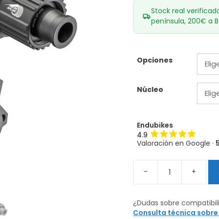
Stock real verificad
península, 200€ a B
Opciones
Núcleo
Endubikes
4.9
Valoración en Google ·
-
+
Bujes
DT
Swiss
¿Dudas sobre compatibil
240
Consulta técnica sobre
StraightPull