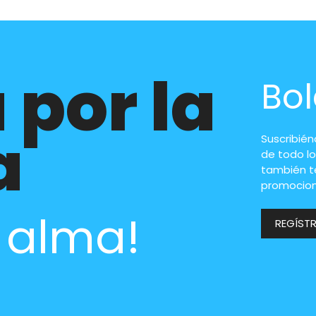
 por la
Bol
a
Suscribié
de todo lo
también t
promocion
l alma!
REGÍST