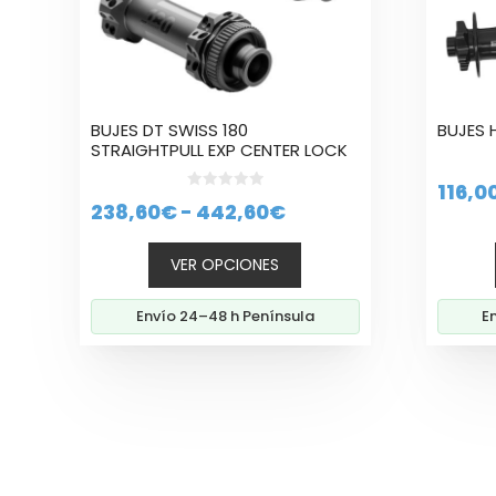
se
se
pueden
puede
elegir
elegir
en
en
la
la
BUJES DT SWISS 180
BUJES 
página
página
STRAIGHTPULL EXP CENTER LOCK
de
de
producto
produc
116,0
0
Rango
238,60
€
-
442,60
€
d
e
de
5
VER OPCIONES
precios:
desde
Envío 24–48 h Península
E
238,60€
hasta
442,60€