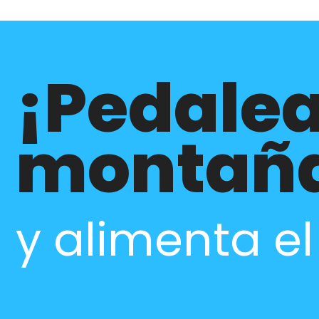
¡Pedalea
montañ
y alimenta e