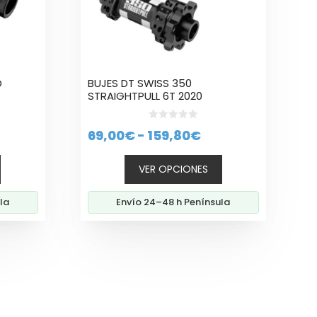
se
pueden
elegir
en
la
D
BUJES DT SWISS 350
página
STRAIGHTPULL 6T 2020
de
producto
0
Rango
69,00
€
-
159,80
€
d
e
o
de
5
VER OPCIONES
al
precios:
desde
la
Envío 24–48 h Península
€.
69,00€
hasta
159,80€