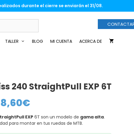
desde
alizados durante el cierre se enviarán el 31/08.
139,60€
hasta
278,60€
CONTACTA
TALLER
BLOG
MI CUENTA
ACERCA DE
ss 240 StraightPull EXP 6T
78,60
€
Rango
de
precios:
desde
traightPull EXP
6T son un modelo de
gama alta
.
139,60€
hasta
bilidad para montar en tus ruedas de MTB.
278,60€