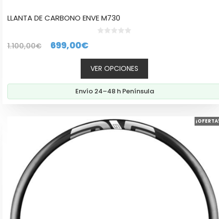
LLANTA DE CARBONO ENVE M730
0
El
El
699,00
€
1.100,00
€
d
e
precio
precio
5
VER OPCIONES
original
actual
era:
es:
Envío 24–48 h Península
1.100,00€.
699,00€.
Este
¡OFERTA
producto
tiene
múltiples
variantes.
Las
opciones
se
pueden
elegir