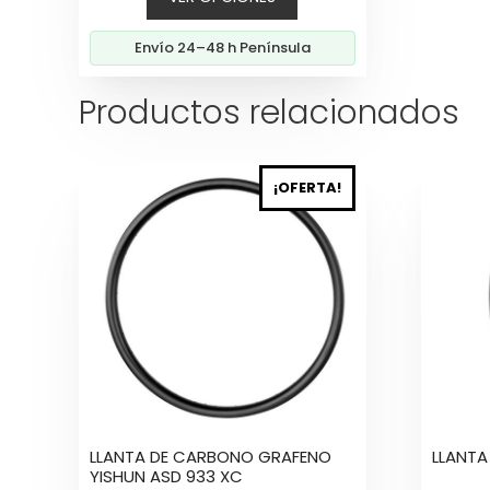
precios:
desde
Envío 24–48 h Península
49,60€
hasta
Productos relacionados
72,80€
Este
Este
¡OFERTA!
producto
produc
tiene
tiene
múltiples
múltipl
variantes.
variant
Las
Las
opciones
opcion
se
se
pueden
puede
elegir
elegir
en
en
la
la
LLANTA DE CARBONO GRAFENO
LLANTA
página
página
YISHUN ASD 933 XC
de
de