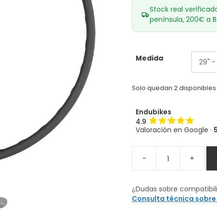
Stock real verificad
península, 200€ a B
Medida
Solo quedan 2 disponibles
Endubikes
4.9
Valoración en Google ·
-
+
Llanta
de
carbono
¿Dudas sobre compatibil
Santa
Consulta técnica sobre
Cruz
Reserve