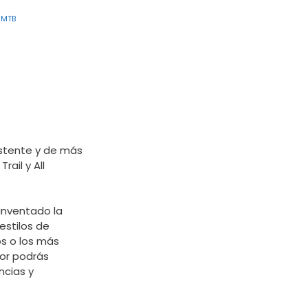
 MTB
istente y de más
ail y All
inventado la
estilos de
os o los más
ior podrás
ncias y