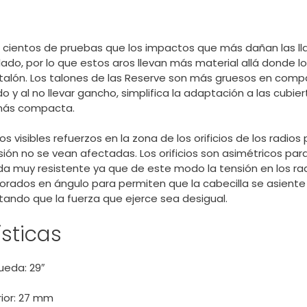
 cientos de pruebas que los impactos que más dañan las ll
ado, por lo que estos aros llevan más material allá donde l
 talón. Los talones de las Reserve son más gruesos en comp
o y al no llevar gancho, simplifica la adaptación a las cub
 más compacta.
s visibles refuerzos en la zona de los orificios de los radio
ión no se vean afectadas. Los orificios son asimétricos par
da muy resistente ya que de este modo la tensión en los rad
orados en ángulo para permiten que la cabecilla se asient
vitando que la fuerza que ejerce sea desigual.
sticas
ueda: 29″
rior: 27 mm