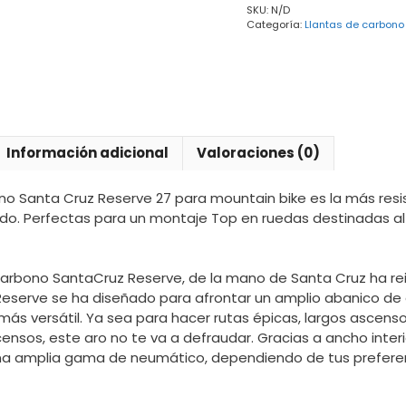
SKU:
N/D
27
Categoría:
Llantas de carbono
-
All
Mountain
cantidad
Información adicional
Valoraciones (0)
ono Santa Cruz Reserve 27 para mountain bike es la más res
o. Perfectas para un montaje Top en ruedas destinadas al Tr
arbono SantaCruz Reserve, de la mano de Santa Cruz ha re
Reserve se ha diseñado para afrontar un amplio abanico de 
más versátil. Ya sea para hacer rutas épicas, largos ascens
nsos, este aro no te va a defraudar. Gracias a ancho inter
na amplia gama de neumático, dependiendo de tus prefere