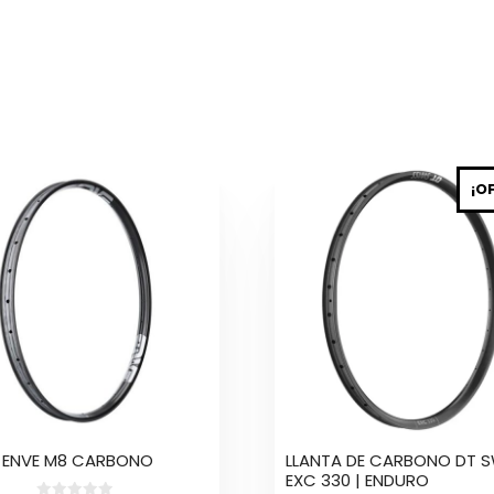
Este
¡O
to
producto
tiene
es
múltiples
es.
variantes.
Las
es
opciones
se
n
pueden
elegir
en
la
 ENVE M8 CARBONO
LLANTA DE CARBONO DT S
página
EXC 330 | ENDURO
de