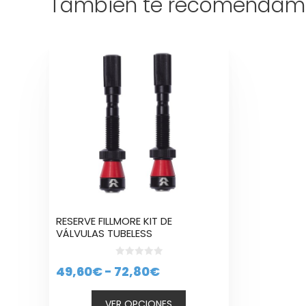
También te recomendam
Este
producto
tiene
múltiples
variantes.
Las
opciones
se
pueden
elegir
en
la
RESERVE FILLMORE KIT DE
página
VÁLVULAS TUBELESS
de
producto
0
Rango
49,60
€
-
72,80
€
d
e
de
5
VER OPCIONES