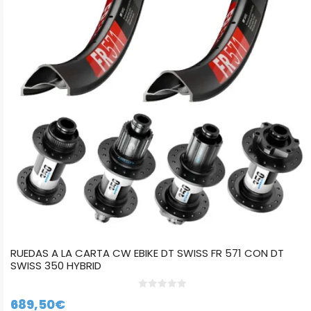
Las
opciones
se
pueden
elegir
en
la
página
de
producto
RUEDAS A LA CARTA CW EBIKE DT SWISS FR 571 CON DT
SWISS 350 HYBRID
0
689,50
€
d