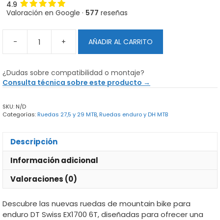
4.9
Valoración en Google ·
577
reseñas
-
+
AÑADIR AL CARRITO
Ruedas
DT
Swiss
¿Dudas sobre compatibilidad o montaje?
EX1700
Consulta técnica sobre este producto →
6T
MTB
SKU:
N/D
Enduro
Categorías:
Ruedas 27,5 y 29 MTB
,
Ruedas enduro y DH MTB
cantidad
Descripción
Información adicional
Valoraciones (0)
Descubre las nuevas ruedas de mountain bike para
enduro DT Swiss EX1700 6T, diseñadas para ofrecer una