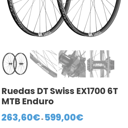
Ruedas DT Swiss EX1700 6T
MTB Enduro
263,60
€
599,00
€
Rango
de
-
precios: