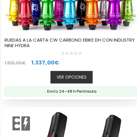
RUEDAS A LA CARTA CW CARBONO EBIKE DH CON INDUSTRY
NINE HYDRA
0
El
El
1.337,00
€
1.510,00
€
d
e
precio
precio
5
VER OPCIONES
original
actual
era:
es:
Envío 24–48 h Península
1.510,00€.
1.337,00€.
Este
producto
tiene
múltiples
variantes.