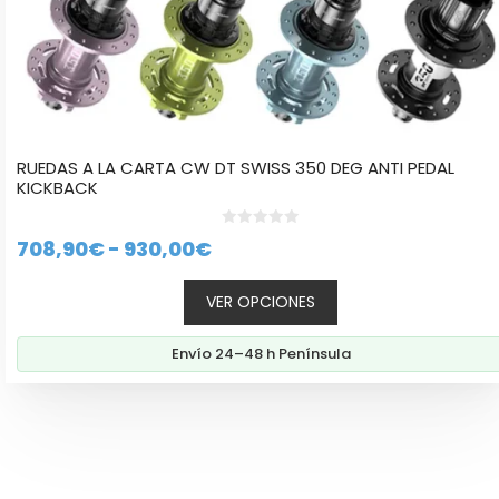
producto
RUEDAS A LA CARTA CW DT SWISS 350 DEG ANTI PEDAL
KICKBACK
0
Rango
708,90
€
-
930,00
€
d
e
de
5
VER OPCIONES
precios:
desde
Envío 24–48 h Península
708,90€
hasta
930,00€