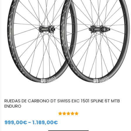
Las
opciones
se
pueden
elegir
en
la
página
de
producto
RUEDAS DE CARBONO DT SWISS EXC 1501 SPLINE 6T MTB
ENDURO
5.00
Rango
999,00
€
-
1.169,00
€
de 5
de