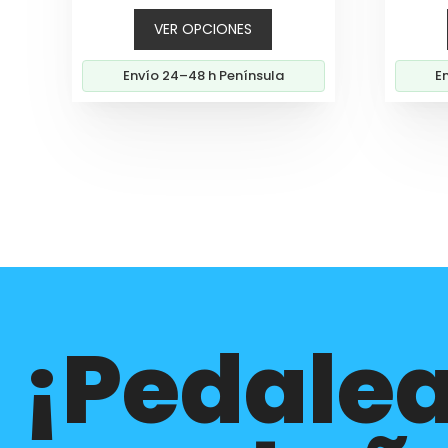
precios:
VER OPCIONES
desde
263,60€
Envío 24–48 h Península
E
hasta
599,00€
¡Pedalea