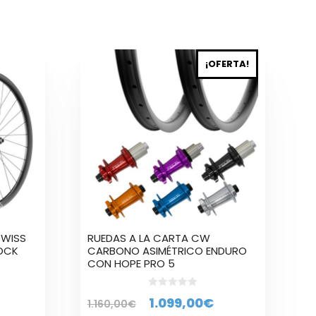
Este
¡OFERTA!
producto
tiene
múltiples
variantes.
Las
opciones
se
pueden
elegir
en
la
SWISS
RUEDAS A LA CARTA CW
página
LOCK
CARBONO ASIMÉTRICO ENDURO
de
CON HOPE PRO 5
producto
0
Rango
El
El
1.099,00
€
1.160,00
€
d
e