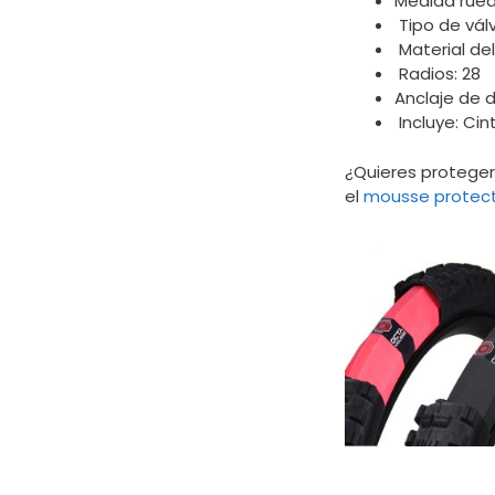
Medida rueda
Tipo de válv
Material del
Radios: 28
Anclaje de d
Incluye: Cin
¿Quieres proteger
el
mousse protect