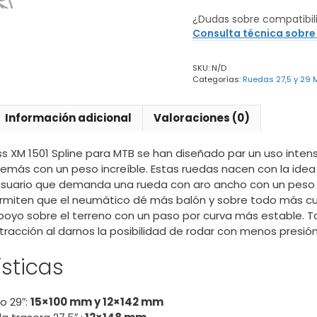
Swiss
¿Dudas sobre compatibil
XM
Consulta técnica sobre
1501
Spline
SKU:
N/D
cantidad
Categorías:
Ruedas 27,5 y 29 
Información adicional
Valoraciones (0)
ss XM 1501 Spline para MTB se han diseñado par un uso inten
emás con un peso increíble. Estas ruedas nacen con la idea 
suario que demanda una rueda con aro ancho con un peso l
permiten que el neumático dé más balón y sobre todo más 
poyo sobre el terreno con un paso por curva más estable. 
racción al darnos la posibilidad de rodar con menos presión
sticas
o 29″:
15×100 mm y 12×142 mm