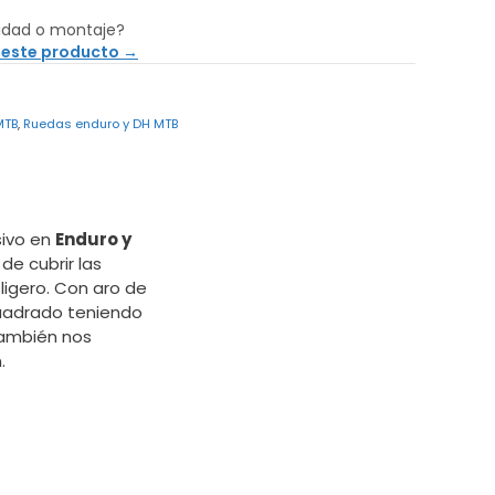
idad o montaje?
 este producto →
MTB
,
Ruedas enduro y DH MTB
sivo en
Enduro y
de cubrir las
igero. Con aro de
cuadrado teniendo
También nos
.