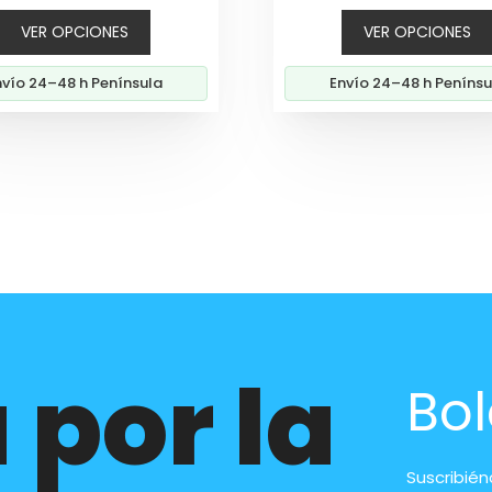
5
precios:
VER OPCIONES
VER OPCIONES
desde
689,00€
nvío 24–48 h Península
Envío 24–48 h Penínsu
hasta
1.259,00€
 por la
Bol
Suscribié