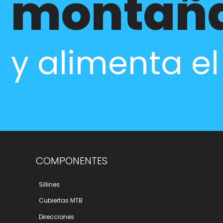
montañ
y alimenta e
COMPONENTES
Sillines
Cubiertas MTB
Direcciones