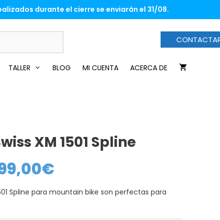
desde
alizados durante el cierre se enviarán el 31/08.
469,00€
hasta
799,00€
CONTACTA
TALLER
BLOG
MI CUENTA
ACERCA DE
wiss XM 1501 Spline
99,00
€
Rango
de
precios:
desde
501 Spline para mountain bike son perfectas para
469,00€
hasta
799,00€