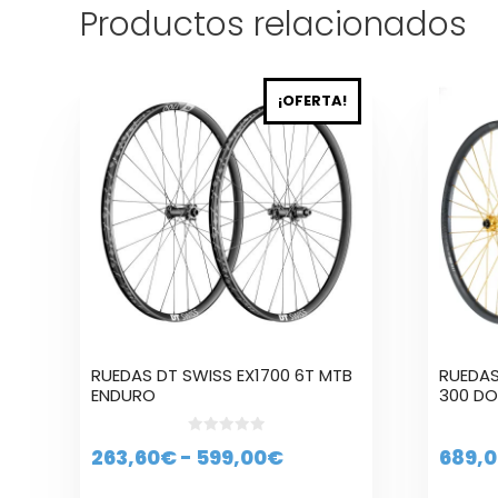
Productos relacionados
Este
Este
¡OFERTA!
producto
produc
tiene
tiene
múltiples
múltipl
variantes.
variant
Las
Las
opciones
opcion
se
se
pueden
puede
elegir
elegir
en
en
la
la
RUEDAS DT SWISS EX1700 6T MTB
RUEDAS
página
página
ENDURO
300 DO
de
de
producto
produc
0
Rango
263,60
€
-
599,00
€
689,0
d
e
de
5