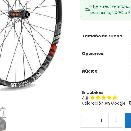
Stock real verificad
península, 200€ a B
Tamaño de rueda
Opciones
Núcleo
Endubikes
4.9
Valoración en Google ·
-
+
Ruedas
DT