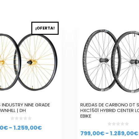
Este
¡OFERTA!
to
producto
tiene
es
múltiples
es.
variantes.
Las
es
opciones
se
n
pueden
elegir
en
la
 INDUSTRY NINE GRADE
RUEDAS DE CARBONO DT 
página
WNHILL | DH
HXC1501 HYBRID CENTER 
de
EBIKE
to
producto
0
Rango
0
€
-
1.259,00
€
d
0
799,00
€
-
1.289,00
€
e
d
de
5
e