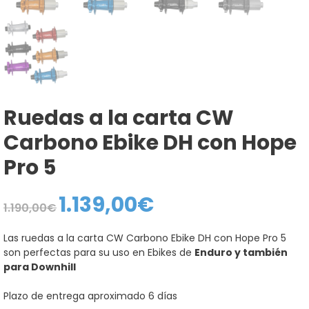
Ruedas a la carta CW
Carbono Ebike DH con Hope
Pro 5
1.139,00
€
El
El
1.190,00
€
precio
precio
original
actual
era:
es:
Las ruedas a la carta CW Carbono Ebike DH con Hope Pro 5
1.190,00€.
1.139,00€.
son perfectas para su uso en Ebikes de
Enduro y también
para Downhill
Plazo de entrega aproximado 6 días