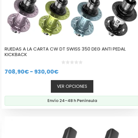
producto
RUEDAS A LA CARTA CW DT SWISS 350 DEG ANTI PEDAL
KICKBACK
0
Rango
708,90
€
-
930,00
€
d
e
de
5
VER OPCIONES
precios:
desde
Envío 24–48 h Península
708,90€
hasta
Este
930,00€
producto
tiene