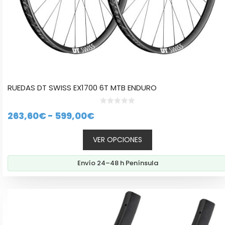
de
producto
RUEDAS DT SWISS EX1700 6T MTB ENDURO
0
Rango
263,60
€
-
599,00
€
d
e
de
5
VER OPCIONES
precios:
desde
Envío 24–48 h Península
263,60€
hasta
Este
599,00€
producto
tiene