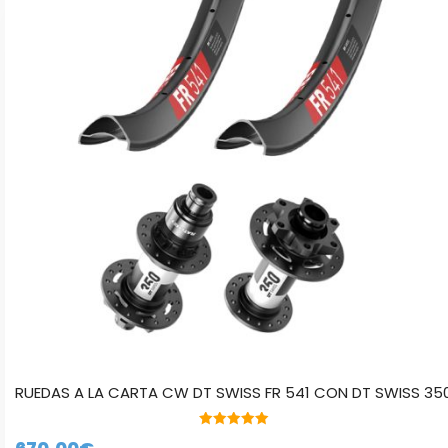
múltiples
variantes.
Las
opciones
se
pueden
elegir
en
la
página
de
producto
RUEDAS A LA CARTA CW DT SWISS FR 541 CON DT SWISS 35
5.00