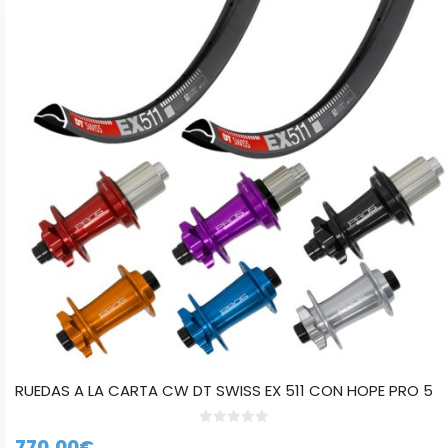
múltiples
variantes.
Las
opciones
se
pueden
elegir
en
la
página
de
producto
RUEDAS A LA CARTA CW DT SWISS EX 511 CON HOPE PRO 5
0
770,00
€
d