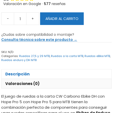
Valoración en Google ·
577
reseñas
-
+
AÑADIR AL CARRITO
Ruedas
a
la
¿Dudas sobre compatibilidad o montaje?
carta
Consulta técnica sobre este producto →
CW
Carbono
SKU:
N/D
Ebike
Categorías:
Ruedas 27,5 y 29 MTB
,
Ruedas a la carta MTB
,
Ruedas eBike MTB
,
DH
Ruedas enduro y DH MTB
con
Hope
Descripción
Pro
5
Valoraciones (0)
cantidad
El juego de ruedas a la carta CW Carbono Ebike DH con
Hope Pro 5 con Hope Pro 5 para MTB tienen la
combinación perfecta de componentes para conseguir
unas ruedas específicas para el uso en
Ebikes de Enduro