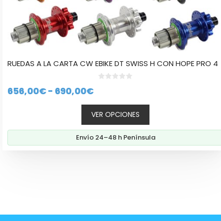
RUEDAS A LA CARTA CW EBIKE DT SWISS H CON HOPE PRO 4
0
Rango
656,00
€
-
690,00
€
d
e
de
5
VER OPCIONES
precios:
desde
Envío 24–48 h Península
656,00€
hasta
690,00€