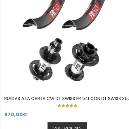
opciones
se
pueden
elegir
en
la
página
de
producto
RUEDAS A LA CARTA CW DT SWISS FR 541 CON DT SWISS 35
5.00
670,00
€
de 5
VER OPCIONES