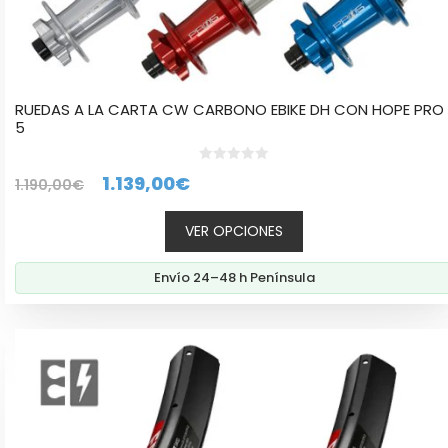
RUEDAS A LA CARTA CW CARBONO EBIKE DH CON HOPE PRO
5
0
El
El
1.139,00
€
1.190,00
€
d
e
precio
precio
5
VER OPCIONES
original
actual
era:
es:
Envío 24–48 h Península
1.190,00€.
1.139,00€.
Este
producto
tiene
múltiples
variantes.