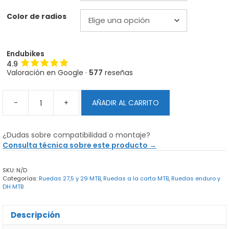
Color de radios
Endubikes
4.9
Valoración en Google ·
577
reseñas
-
+
AÑADIR AL CARRITO
Ruedas
de
carbono
¿Dudas sobre compatibilidad o montaje?
Industry
Consulta técnica sobre este producto →
Nine
Deal
SKU:
N/D
Downhill
Categorías:
Ruedas 27,5 y 29 MTB
,
Ruedas a la carta MTB
,
Ruedas enduro y
|
DH MTB
DH
cantidad
Descripción