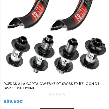
Las
opciones
se
pueden
elegir
en
la
página
de
producto
RUEDAS A LA CARTA CW EBIKE DT SWISS FR 571 CON DT
SWISS 350 HYBRID
0
689,50
€
d
e
5