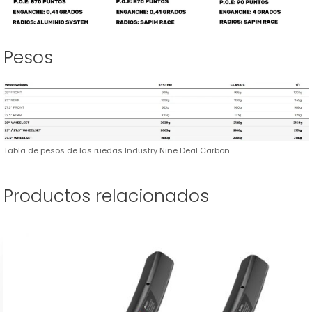
Pesos
Tabla de pesos de las ruedas Industry Nine Deal Carbon
Productos relacionados
Este
producto
tiene
múltiples
variantes.
Las