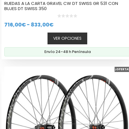
RUEDAS A LA CARTA GRAVEL CW DT SWISS GR 531 CON
BUJES DT SWISS 350
0
Rango
716,00
€
-
833,00
€
d
e
de
5
VER OPCIONES
precios:
desde
Envío 24–48 h Península
716,00€
hasta
Este
833,00€
¡OFERTA
producto
tiene
múltiples
variantes.
Las
opciones
se
pueden
elegir