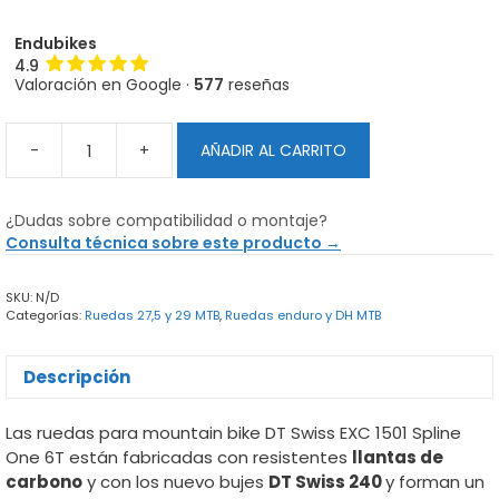
Endubikes
4.9
Valoración en Google ·
577
reseñas
-
+
AÑADIR AL CARRITO
Ruedas
de
carbono
¿Dudas sobre compatibilidad o montaje?
DT
Consulta técnica sobre este producto →
Swiss
EXC
SKU:
N/D
1501
Categorías:
Ruedas 27,5 y 29 MTB
,
Ruedas enduro y DH MTB
Spline
6T
MTB
Descripción
Enduro
cantidad
Las ruedas para mountain bike DT Swiss EXC 1501 Spline
One 6T están fabricadas con resistentes
llantas de
carbono
y con los nuevo bujes
DT Swiss 240
y forman un