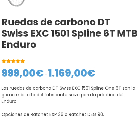
Ruedas de carbono DT
Swiss EXC 1501 Spline 6T MTB
Enduro
5.00
de 5
999,00
€
1.169,00
€
Rango
de
-
precios:
desde
Las ruedas de carbono DT Swiss EXC 1501 Spline One 6T son la
999,00€
gama más alta del fabricante suizo para la práctica del
hasta
1.169,00€
Enduro.
Opciones de Ratchet EXP 36 o Ratchet DEG 90.