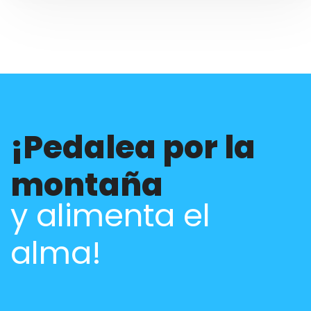
¡Pedalea por la
montaña
y alimenta el
alma!