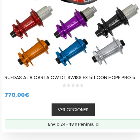
en
la
página
de
producto
RUEDAS A LA CARTA CW DT SWISS EX 511 CON HOPE PRO 5
0
770,00
€
d
e
5
VER OPCIONES
Envío 24–48 h Península