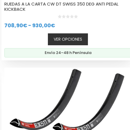
RUEDAS A LA CARTA CW DT SWISS 350 DEG ANTI PEDAL
KICKBACK
0
Rango
708,90
€
-
930,00
€
d
e
de
5
VER OPCIONES
precios:
desde
Envío 24–48 h Península
708,90€
hasta
Este
930,00€
producto
tiene
múltiples
variantes.
Las
opciones
se
pueden
elegir