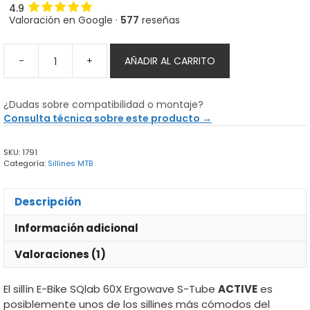
4.9
Valoración en Google ·
577
reseñas
-
+
AÑADIR AL CARRITO
Sillín
E-
Bike
¿Dudas sobre compatibilidad o montaje?
SQlab
Consulta técnica sobre este producto →
60X
Ergowave
SKU:
1791
S-
Categoría:
Sillines MTB
Tube
cantidad
Descripción
Información adicional
Valoraciones (1)
El sillín E-Bike SQlab 60X Ergowave S-Tube
ACTIVE
es
posiblemente unos de los sillines más cómodos del