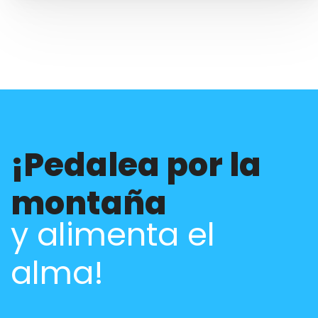
¡Pedalea por la
montaña
y alimenta el
alma!