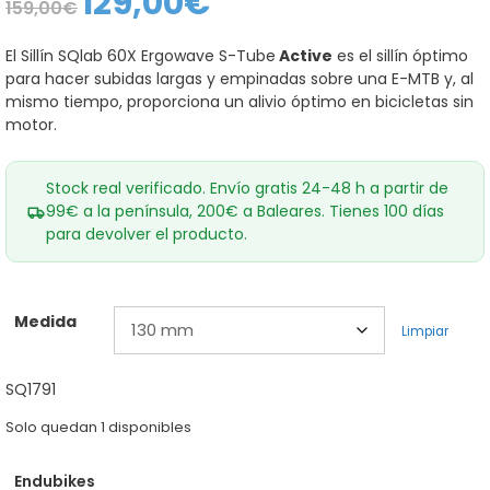
129,00
€
159,00
€
precio
precio
original
actual
era:
es:
El Sillín SQlab 60X Ergowave S-Tube
Active
es el sillín óptimo
159,00€.
129,00€.
para hacer subidas largas y empinadas sobre una E-MTB y, al
mismo tiempo, proporciona un alivio óptimo en bicicletas sin
motor.
Stock real verificado. Envío gratis 24-48 h a partir de
99€ a la península, 200€ a Baleares. Tienes 100 días
para devolver el producto.
Medida
Limpiar
SQ1791
Solo quedan 1 disponibles
Endubikes