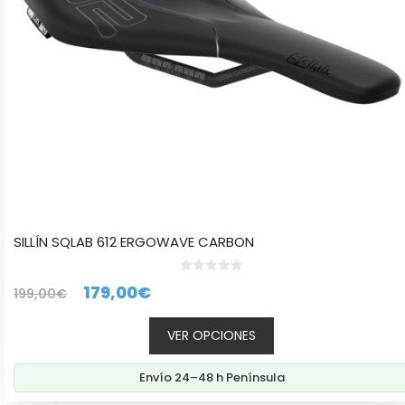
elegir
en
la
página
de
producto
SILLÍN SQLAB 612 ERGOWAVE CARBON
0
El
El
179,00
€
199,00
€
d
e
precio
precio
5
VER OPCIONES
original
actual
era:
es:
Envío 24–48 h Península
199,00€.
179,00€.