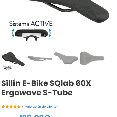
Sillín E-Bike SQlab 60X
Ergowave S-Tube
(
1
valoración de cliente)
5.00
de 5
El
El