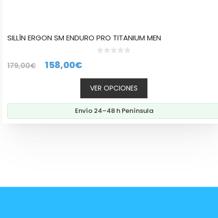
SILLÍN ERGON SM ENDURO PRO TITANIUM MEN
0
El
El
158,00
€
179,00
€
d
e
precio
precio
5
VER OPCIONES
original
actual
era:
es:
Envío 24–48 h Península
179,00€.
158,00€.