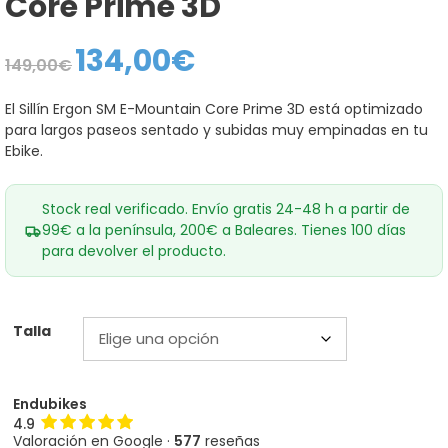
Core Prime 3D
134,00
€
El
El
149,00
€
precio
precio
original
actual
era:
es:
El Sillín Ergon SM E-Mountain Core Prime 3D está optimizado
149,00€.
134,00€.
para largos paseos sentado y subidas muy empinadas en tu
Ebike.
Stock real verificado. Envío gratis 24-48 h a partir de
99€ a la península, 200€ a Baleares. Tienes 100 días
para devolver el producto.
Talla
Endubikes
4.9
Valoración en Google ·
577
reseñas