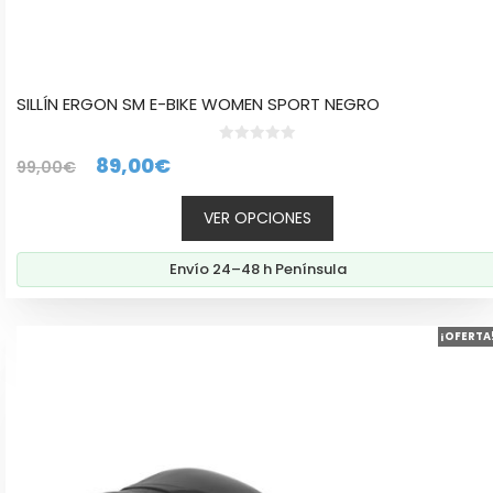
SILLÍN ERGON SM E-BIKE WOMEN SPORT NEGRO
0
El
El
89,00
€
99,00
€
d
e
precio
precio
5
VER OPCIONES
original
actual
era:
es:
Envío 24–48 h Península
99,00€.
89,00€.
Este
¡OFERTA
producto
tiene
múltiples
variantes.
Las
opciones