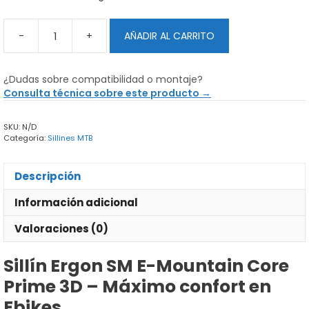
-
+
AÑADIR AL CARRITO
Sillín
Ergon
SM
¿Dudas sobre compatibilidad o montaje?
E-
Consulta técnica sobre este producto →
Mountain
Core
SKU:
N/D
Prime
Categoría:
Sillines MTB
3D
cantidad
Descripción
Información adicional
Valoraciones (0)
Sillín Ergon SM E-Mountain Core
Prime 3D –
Máximo confort en
Ebikes