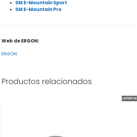
SM E-Mountain Sport
SM E-Mountain Pro
Web de ERGON:
ERGON
Productos relacionados
Este
¡OFERTA
producto
tiene
múltiples
variantes.
Las