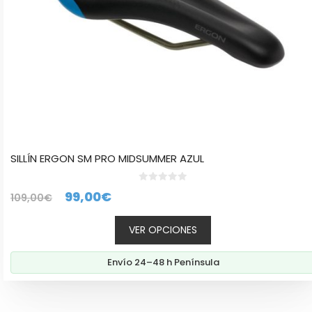
la
página
de
producto
SILLÍN ERGON SM PRO MIDSUMMER AZUL
0
El
El
99,00
€
109,00
€
d
e
precio
precio
5
VER OPCIONES
original
actual
era:
es:
Envío 24–48 h Península
109,00€.
99,00€.