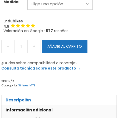
Medida
Endubikes
4.9
Valoración en Google ·
577
reseñas
-
+
AÑADIR AL CARRITO
Sillín
SQlab
60X
¿Dudas sobre compatibilidad o montaje?
Ergowave
Consulta técnica sobre este producto →
Active
2.1
SKU:
N/D
Ebike
Categoría:
Sillines MTB
cantidad
Descripción
Información adicional