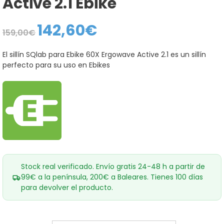
Active 2.1 Ebike
142,60
€
El
El
159,00
€
precio
precio
original
actual
era:
es:
El sillín SQlab para Ebike 60X Ergowave Active 2.1 es un sillín
159,00€.
142,60€.
perfecto para su uso en Ebikes
Stock real verificado. Envío gratis 24-48 h a partir de
99€ a la península, 200€ a Baleares. Tienes 100 días
para devolver el producto.