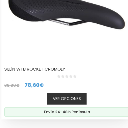
en
la
página
de
producto
SILLÍN WTB ROCKET CROMOLY
0
El
El
78,60
€
89,80
€
d
e
precio
precio
5
VER OPCIONES
original
actual
era:
es:
Envío 24–48 h Península
89,80€.
78,60€.