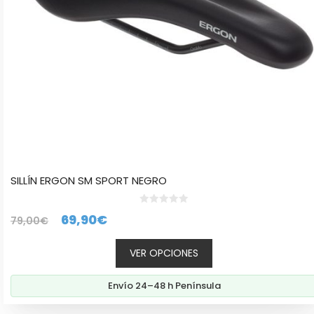
elegir
en
la
página
de
producto
SILLÍN ERGON SM SPORT NEGRO
0
El
El
69,90
€
79,00
€
d
e
precio
precio
5
VER OPCIONES
original
actual
era:
es:
Envío 24–48 h Península
79,00€.
69,90€.