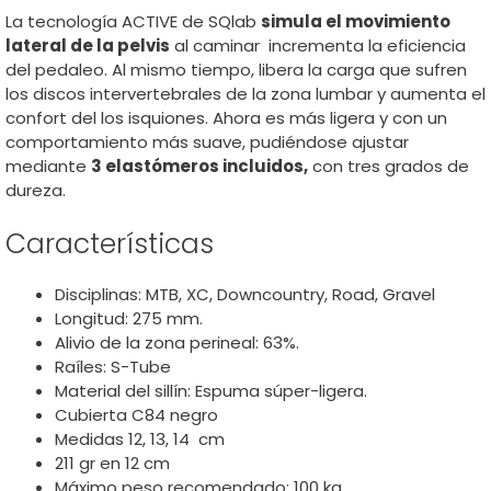
La tecnología ACTIVE de SQlab
simula el movimiento
lateral de la pelvis
al caminar incrementa la eficiencia
del pedaleo. Al mismo tiempo, libera la carga que sufren
los discos intervertebrales de la zona lumbar y aumenta el
confort del los isquiones. Ahora es más ligera y con un
comportamiento más suave, pudiéndose ajustar
mediante
3 elastómeros incluidos,
con tres grados de
dureza.
Características
Disciplinas: MTB, XC, Downcountry, Road, Gravel
Longitud: 275 mm.
Alivio de la zona perineal: 63%.
Raíles: S-Tube
Material del sillín: Espuma súper-ligera.
Cubierta C84 negro
Medidas 12, 13, 14 cm
211 gr en 12 cm
Máximo peso recomendado: 100 kg