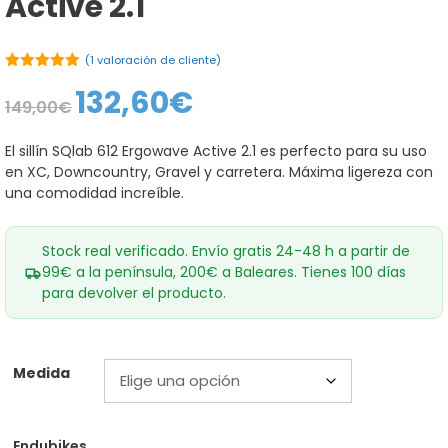
Active 2.1
(
1
valoración de cliente)
5.00
de 5
132,60
€
El
El
149,00
€
precio
precio
original
actual
era:
es:
El sillín SQlab 612 Ergowave Active 2.1 es perfecto para su uso
149,00€.
132,60€.
en XC, Downcountry, Gravel y carretera. Máxima ligereza con
una comodidad increíble.
Stock real verificado. Envío gratis 24-48 h a partir de
99€ a la península, 200€ a Baleares. Tienes 100 días
para devolver el producto.
Medida
Endubikes