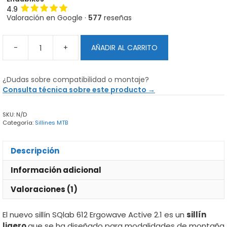
4.9
Valoración en Google ·
577
reseñas
-
+
AÑADIR AL CARRITO
Sillín
SQlab
612
¿Dudas sobre compatibilidad o montaje?
Ergowave
Consulta técnica sobre este producto →
Active
2.1
SKU:
N/D
cantidad
Categoría:
Sillines MTB
Descripción
Información adicional
Valoraciones (1)
El nuevo sillín SQlab 612 Ergowave Active 2.1 es un
sillín
ligero
que se ha diseñado para modalidades de montaña