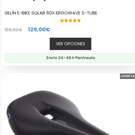
SILLÍN E-BIKE SQLAB 60X ERGOWAVE S-TUBE
5.00
El
El
129,00
€
159,00
€
de 5
precio
precio
VER OPCIONES
original
actual
era:
es:
Envío 24–48 h Península
159,00€.
129,00€.
Este
¡OFERTA
producto
tiene
múltiples
variantes.
Las
opciones
se
pueden