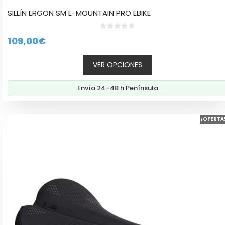
SILLÍN ERGON SM E-MOUNTAIN PRO EBIKE
0
109,00
€
d
e
5
VER OPCIONES
Envío 24–48 h Península
Este
¡OFERTA
producto
tiene
múltiples
variantes.
Las
opciones
se
pueden
elegir