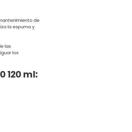
l mantenimiento de
miza la espuma y
de las
iguar los
0 120 ml: