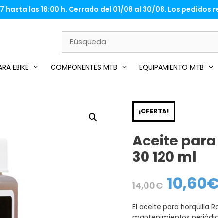
 hasta las 16:00 h. Cerrado del 01/08 al 30/08. Los pedidos re
RA EBIKE
COMPONENTES MTB
EQUIPAMIENTO MTB
¡OFERTA!
Aceite para
30 120 ml
10,60
El
14,00
€
precio
original
era:
El aceite para horquilla 
14,00€.
mantenimientos periódico