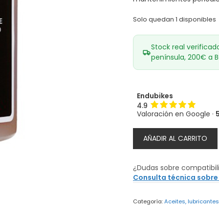
Solo quedan 1 disponibles
Stock real verificad
península, 200€ a B
Endubikes
4.9
Valoración en Google ·
Aceite
AÑADIR AL CARRITO
para
horquilla
Rock
¿Dudas sobre compatibil
Shox
Consulta técnica sobre
0W-
30
Categoría:
Aceites, lubricante
120
ml