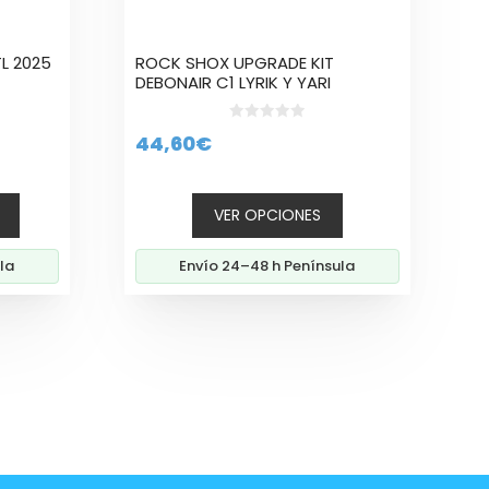
en
la
TL 2025
ROCK SHOX UPGRADE KIT
página
DEBONAIR C1 LYRIK Y YARI
de
producto
0
44,60
€
d
io
e
5
al
VER OPCIONES
0€.
la
Envío 24–48 h Península