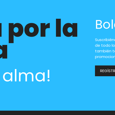
 por la
Bol
a
Suscribié
de todo lo
también t
promocion
l alma!
REGÍST