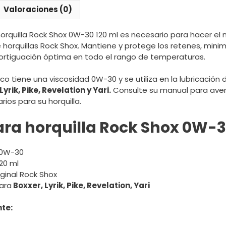
cantidad
Valoraciones (0)
horquilla Rock Shox 0W-30 120 ml es necesario para hacer e
 horquillas Rock Shox. Mantiene y protege los retenes, mini
rtiguación óptima en todo el rango de temperaturas.
ico tiene una viscosidad 0W-30 y se utiliza en la lubricación 
yrik, Pike, Revelation y Yari.
Consulte su manual para aver
ios para su horquilla.
ara horquilla Rock Shox 0W-3
 0W-30
20 ml
ginal Rock Shox
ara
Boxxer, Lyrik, Pike, Revelation, Yari
te: