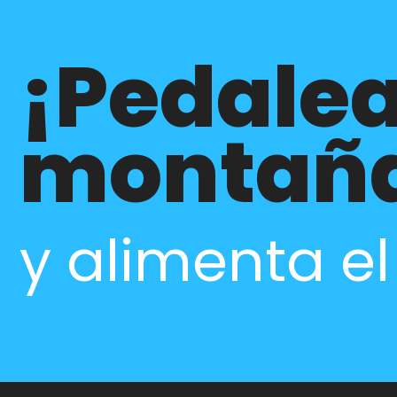
¡Pedalea
montañ
y alimenta e