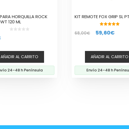
 PARA HORQUILLA ROCK
KIT REMOTE FOX GRIP SL P
WT 120 ML
5.00
El
El
59,60
€
68,00
€
de 5
0
€
d
precio
prec
e
5
original
actu
era:
es:
AÑADIR AL CARRITO
AÑADIR AL CARRITO
68,00€.
59,6
nvío 24–48 h Península
Envío 24–48 h Penínsu