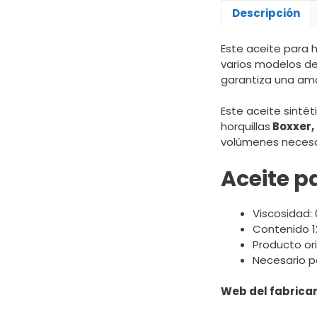
Descripción
Este aceite para 
varios modelos de
garantiza una amo
Este aceite sintét
horquillas
Boxxer, L
volúmenes necesar
Aceite p
Viscosidad:
Contenido 1
Producto ori
Necesario p
Web del fabrican