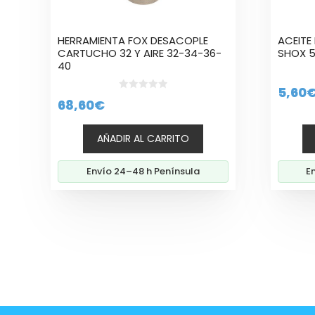
HERRAMIENTA FOX DESACOPLE
ACEITE
CARTUCHO 32 Y AIRE 32-34-36-
SHOX 5
40
5,60
0
68,60
€
d
e
5
AÑADIR AL CARRITO
Envío 24–48 h Península
E