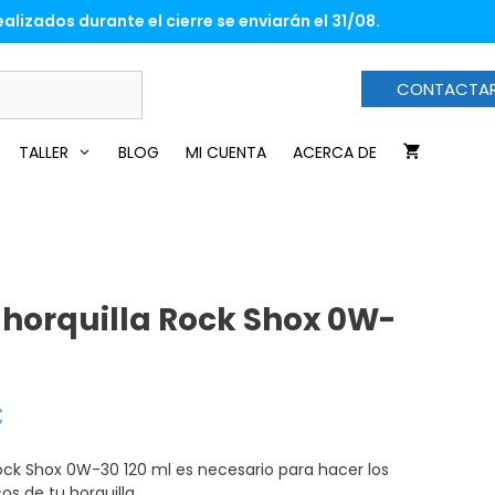
horquilla
era:
es:
alizados durante el cierre se enviarán el 31/08.
Rock
14,00€.
10,60€.
Shox
0W-
CONTACTA
30
120
ml
TALLER
BLOG
MI CUENTA
ACERCA DE
cantidad
 horquilla Rock Shox 0W-
€
El
precio
actual
es:
Rock Shox 0W-30 120 ml es necesario para hacer los
10,60€.
s de tu horquilla.