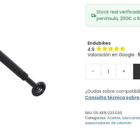
Stock real verificad
península, 200€ a B
Endubikes
4.9
Valoración en Google ·
-
+
Bomba
ROCK
SHOX
¿Dudas sobre compatibil
Alta
Consulta técnica sobre
Presión
para
SKU:
00.4315.023.030
Suspensiones
Categorías:
Aceites, lubricant
600
espaciadores de volumen
psi
cantidad