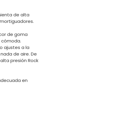
ienta de alta
 amortiguadores.
racor de goma
ma cómoda.
 ajustes a la
 nada de aire. De
lta presión Rock
n adecuada en