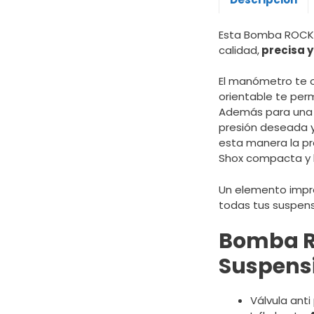
Esta Bomba ROCK S
calidad,
precisa 
El manómetro te o
orientable te per
Además para una m
presión deseada y
esta manera la p
Shox compacta y li
Un elemento impres
todas tus suspens
Bomba R
Suspensi
Válvula ant