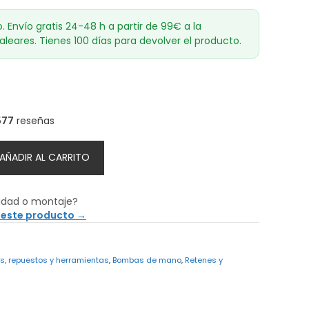
o. Envío gratis 24-48 h a partir de 99€ a la
aleares. Tienes 100 días para devolver el producto.
577
reseñas
AÑADIR AL CARRITO
idad o montaje?
 este producto →
es, repuestos y herramientas
,
Bombas de mano
,
Retenes y