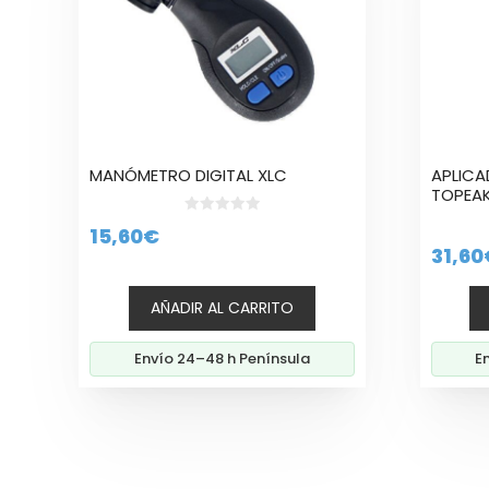
MANÓMETRO DIGITAL XLC
APLICA
TOPEA
0
15,60
€
d
31,60
e
5
AÑADIR AL CARRITO
Envío 24–48 h Península
E