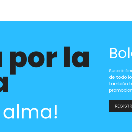
 por la
Bol
a
Suscribié
de todo lo
también t
promocion
l alma!
REGÍST