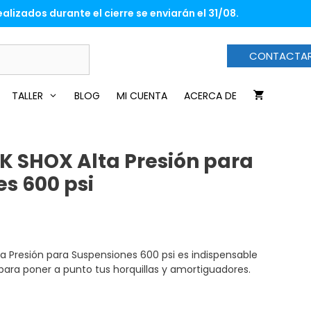
SHOX
alizados durante el cierre se enviarán el 31/08.
Alta
Presión
para
CONTACTA
Suspensiones
600
psi
TALLER
BLOG
MI CUENTA
ACERCA DE
cantidad
 SHOX Alta Presión para
s 600 psi
 Presión para Suspensiones 600 psi es indispensable
 para poner a punto tus horquillas y amortiguadores.