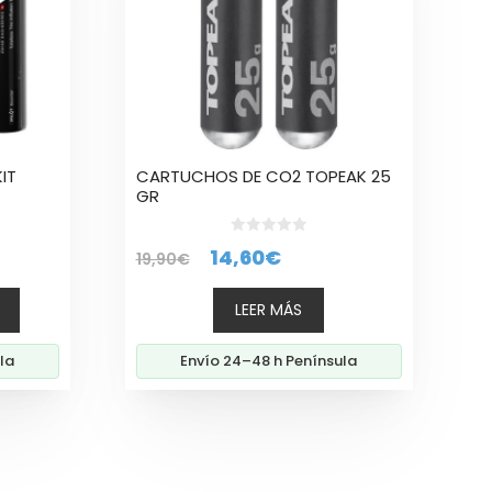
IT
CARTUCHOS DE CO2 TOPEAK 25
GR
0
El
El
14,60
€
19,90
€
d
e
io
precio
precio
5
LEER MÁS
al
original
actual
era:
es:
la
Envío 24–48 h Península
0€.
19,90€.
14,60€.