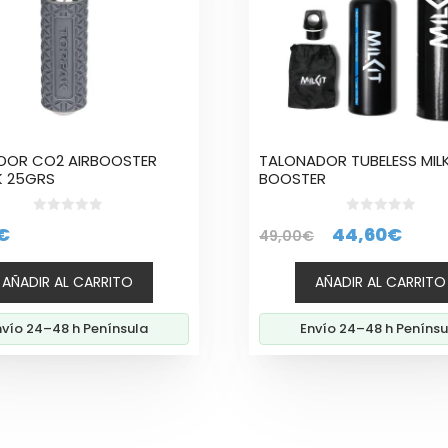
DOR CO2 AIRBOOSTER
TALONADOR TUBELESS MILK
K 25GRS
BOOSTER
0
0
El
El
€
44,60
€
49,00
€
d
d
e
e
precio
prec
5
5
AÑADIR AL CARRITO
AÑADIR AL CARRITO
original
actu
era:
es:
nvío 24–48 h Península
Envío 24–48 h Penínsu
49,00€.
44,6