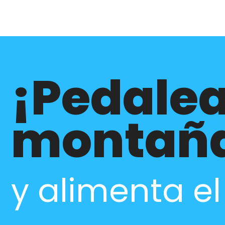
¡Pedalea
montañ
y alimenta e