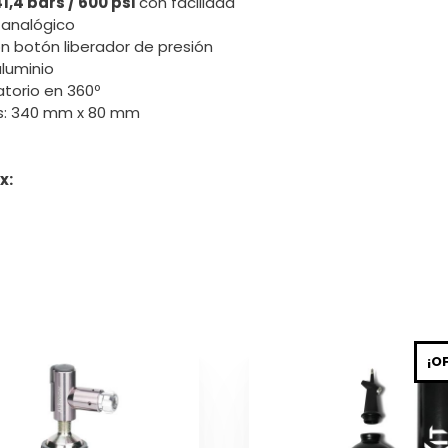
1,4 bars / 600 psi
con facilidad
analógico
n botón liberador de presión
aluminio
ratorio en 360º
s: 340 mm x 80 mm
x:
¡O