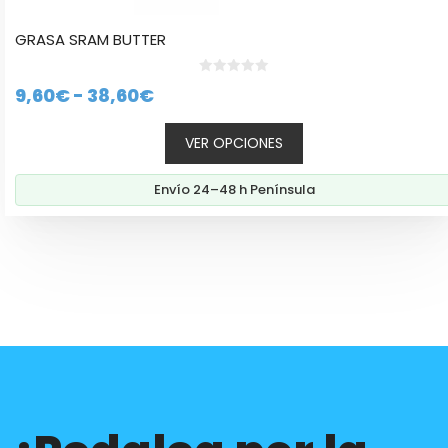
GRASA SRAM BUTTER
0
Rango
9,60
€
-
38,60
€
d
e
de
5
VER OPCIONES
precios:
desde
Envío 24–48 h Península
9,60€
hasta
38,60€