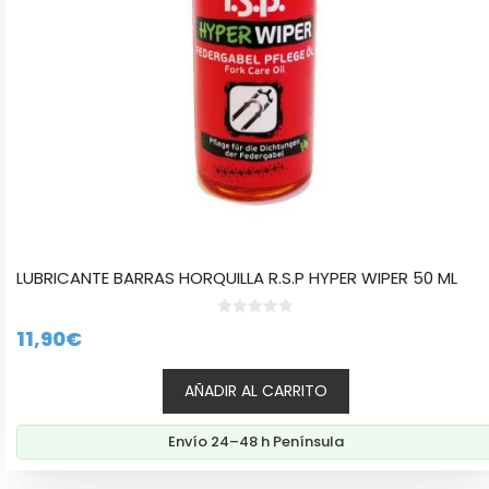
LUBRICANTE BARRAS HORQUILLA R.S.P HYPER WIPER 50 ML
0
11,90
€
d
e
5
AÑADIR AL CARRITO
Envío 24–48 h Península