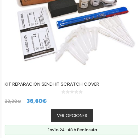
elegir
en
la
página
de
producto
KIT REPARACIÓN SENDHIT SCRATCH COVER
0
El
El
36,60
€
39,90
€
d
e
precio
precio
5
VER OPCIONES
original
actual
era:
es:
Envío 24–48 h Península
39,90€.
36,60€.