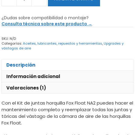
Kit
de
juntas
¿Dudas sobre compatibilidad o montaje?
Horquilla
Consulta técnica sobre este producto →
Fox
Float
SKU:
N/D
NA2
Categorías:
Aceites, lubricantes, repuestos y herramientas
,
Upgrades y
cantidad
vástagos de aire
Descripción
Información adicional
Valoraciones (1)
Con el Kit de juntas horquilla Fox Float NA2 puedes hacer el
mantenimiento completo y reemplazar todas las juntas y
tóricas del vástago de la cámara de aire de las horquillas
Fox Float.