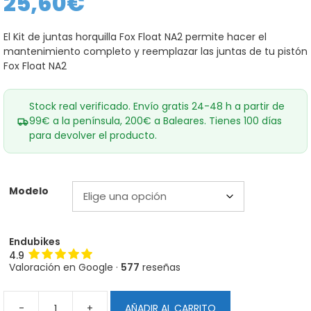
25,60
€
El Kit de juntas horquilla Fox Float NA2 permite hacer el
mantenimiento completo y reemplazar las juntas de tu pistón
Fox Float NA2
Stock real verificado. Envío gratis 24-48 h a partir de
99€ a la península, 200€ a Baleares. Tienes 100 días
para devolver el producto.
Modelo
Endubikes
4.9
Valoración en Google ·
577
reseñas
-
+
AÑADIR AL CARRITO