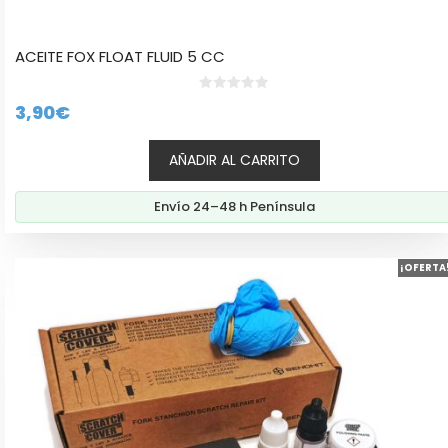
ACEITE FOX FLOAT FLUID 5 CC
0
3,90
€
d
e
5
AÑADIR AL CARRITO
Envío 24–48 h Península
Este
¡OFERTA
producto
tiene
múltiples
variantes.
Las
opciones
se
pueden