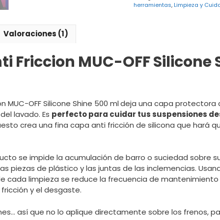
500
herramientas
,
Limpieza y Cuid
ml
cantidad
Valoraciones (1)
ti Friccion MUC-OFF Silicone 
cion MUC-OFF Silicone Shine 500 ml
deja una capa protectora d
del lavado. Es
perfecto para cuidar tus suspensiones d
esto crea una fina capa anti fricción de silicona que hará 
cto se impide la acumulación de barro o suciedad sobre su 
 piezas de plástico y las juntas de las inclemencias. Usand
de cada limpieza se reduce la frecuencia de mantenimiento
 fricción y el desgaste.
nes… así que no lo aplique directamente sobre los frenos, pas