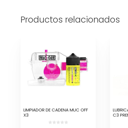
Productos relacionados
Este
produc
tiene
múltipl
variant
Las
opcion
se
puede
elegir
en
la
LIMPIADOR DE CADENA MUC OFF
LUBRIC
página
X3
C3 PR
de
produc
0