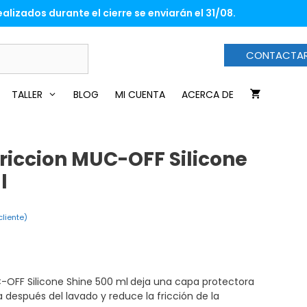
Friccion
alizados durante el cierre se enviarán el 31/08.
MUC-
OFF
Silicone
CONTACTA
Shine
500
ml
TALLER
BLOG
MI CUENTA
ACERCA DE
cantidad
Friccion MUC-OFF Silicone
l
liente)
C-OFF Silicone Shine 500 ml
deja una capa protectora
ta después del lavado y reduce la fricción de la