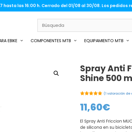
 hasta las 16:00 h. Cerrado del 01/08 al 30/08. Los pedidos re
RA EBIKE
COMPONENTES MTB
EQUIPAMIENTO MTB
Spray Anti 
Shine 500 m
(
1
valoración de c
5.00
de 5
11,60
€
El Spray Anti Friccion MU
de silicona en su bicicle