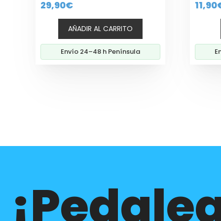
29,90
€
11,90
d
e
5
AÑADIR AL CARRITO
Envío 24–48 h Península
E
¡Pedalea