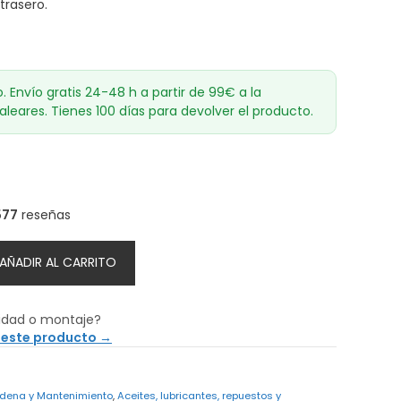
trasero.
o. Envío gratis 24-48 h a partir de 99€ a la
aleares. Tienes 100 días para devolver el producto.
577
reseñas
AÑADIR AL CARRITO
idad o montaje?
 este producto →
adena y Mantenimiento
,
Aceites, lubricantes, repuestos y