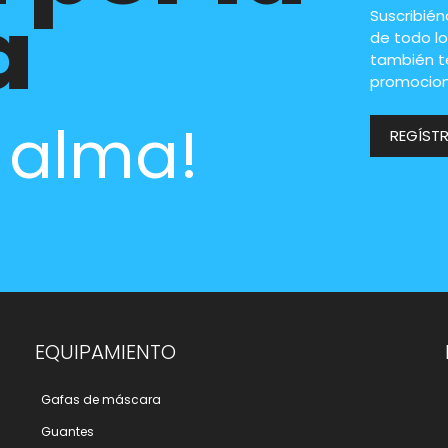
a
Suscribié
de todo lo
también t
promocion
l alma!
REGÍST
EQUIPAMIENTO
Gafas de máscara
Guantes