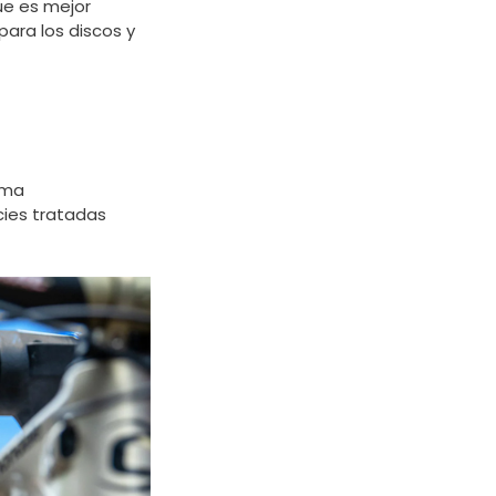
ue es mejor
para los discos y
oma
cies tratadas