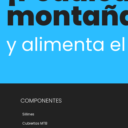
montañ
y alimenta e
COMPONENTES
Sillines
Cubiertas MTB