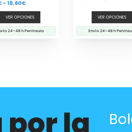
Rango
€
-
18,60
€
e
de 5
de
5
de
preci
VER OPCIONES
VER OPCIONES
precios:
desd
desde
9,60
nvío 24–48 h Península
Envío 24–48 h Penínsu
11,90€
hast
hasta
38,6
18,60€
 por la
Bol