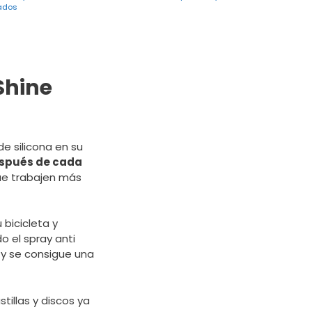
ados
Shine
e silicona en su
espués de cada
que trabajen más
bicicleta y
o el spray anti
 y se consigue una
tillas y discos ya