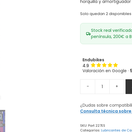
horquilla y amortiguador 
Solo quedan 2 disponibles
Stock real verificad
península, 200€ a B
Endubikes
4.9
Valoración en Google ·
-
+
Spray
Anti
Friccion
¿Dudas sobre compatibil
MUC-
Consulta técnica sobre
OFF
Silicone
SKU:
Part 227ES
Shine
Categorías:
Lubricantes de C