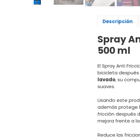
Descripción
Spray An
500 ml
El Spray Anti Fric
bicicleta después 
lavado
, su compu
suaves.
Usando este produ
además protege las
fricción después 
mejora frente a la
Reduce las friccio